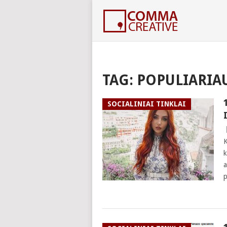
TAG:
POPULIARIA
SOCIALINIAI TINKLAI
K
k
a
p