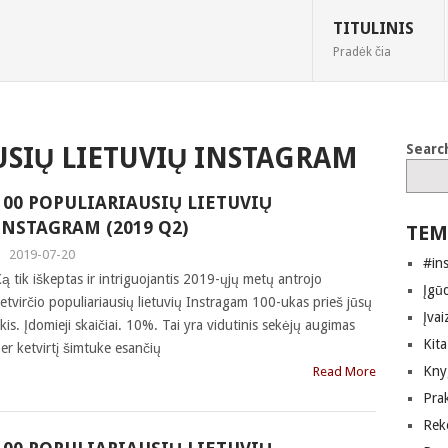
TITULINIS
Pradėk čia
Searc
USIŲ LIETUVIŲ INSTAGRAM
100 POPULIARIAUSIŲ LIETUVIŲ
INSTAGRAM (2019 Q2)
TEM
|
2019-07-20
#in
ą tik iškeptas ir intriguojantis 2019-ųjų metų antrojo
Įgūd
etvirčio populiariausių lietuvių Instragam 100-ukas prieš jūsų
Įvai
kis. Įdomieji skaičiai. 10%. Tai yra vidutinis sekėjų augimas
Kita
er ketvirtį šimtuke esančių
Kny
Read More
Pra
Rek