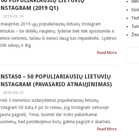
100 POPULIARIAUSIŲ LIETUVIŲ
Ren
INSTAGRAM (2019 Q1)
Soci
|
2019-03-10
Tec
tnaujintas 2019-ųjų populiariausių lietuvių Instagram
Tur
imtukas – be didelių naujienų: lyderiai šiek tiek apsistumdė ir
Žm
eitėsi vietomis, tačiau iš esmės daug kas nepasikeitė. Lyderės
50k sekėjų ir Big
Read More
INSTA50 – 50 POPULIARIAUSIŲ LIETUVIŲ
INSTAGRAM (PAVASARIO ATNAUJINIMAS)
|
2016-04-25
rieš 3 mėnesius sudarydamas populiariausių lietuvių
nstagram 50-tuką ir po to rašiau, jog Instagram Lietuvoje
gauna pagreitį. Tiesa, tuomet dar trūko pakankamai
uomenų, kad pastebėjimus būtų galima pagrįsti ir skaičiais.
Read More