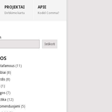
PROJEKTAI
APIE
Dirbkime kartu
Kodėl Comma?
h
Ieškoti
OS
stafamous
(11)
žiai
(8)
zdis
(8)
(1)
gos
(7)
ktika
(12)
omenduojami
(5)