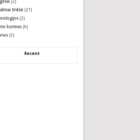
giniai
(2)
aliniai tinklai
(27)
hnologijos
(2)
inio kūrimas
(6)
onės
(3)
Recent