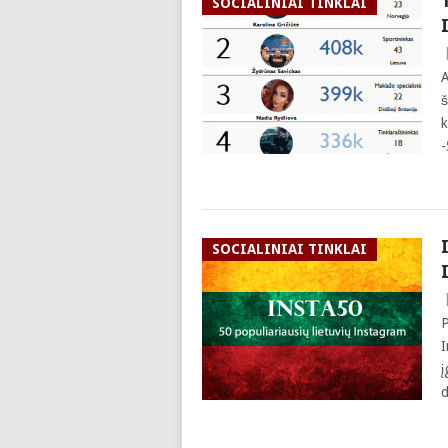
SOCIALINIAI TINKLAI
A
š
k
-
SOCIALINIAI TINKLAI
P
I
į
d