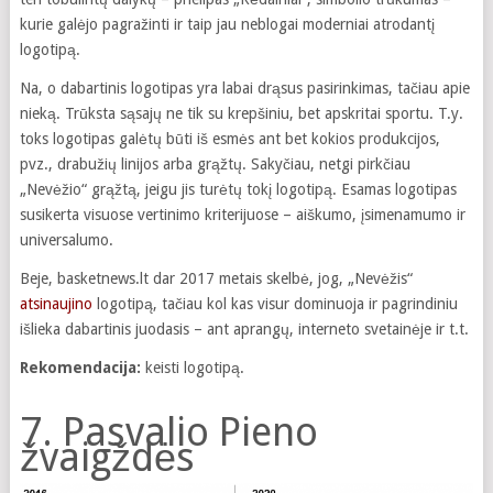
kurie galėjo pagražinti ir taip jau neblogai moderniai atrodantį
logotipą.
Na, o dabartinis logotipas yra labai drąsus pasirinkimas, tačiau apie
nieką. Trūksta sąsajų ne tik su krepšiniu, bet apskritai sportu. T.y.
toks logotipas galėtų būti iš esmės ant bet kokios produkcijos,
pvz., drabužių linijos arba grąžtų. Sakyčiau, netgi pirkčiau
„Nevėžio“ grąžtą, jeigu jis turėtų tokį logotipą. Esamas logotipas
susikerta visuose vertinimo kriterijuose – aiškumo, įsimenamumo ir
universalumo.
Beje, basketnews.lt dar 2017 metais skelbė, jog, „Nevėžis“
atsinaujino
logotipą, tačiau kol kas visur dominuoja ir pagrindiniu
išlieka dabartinis juodasis – ant aprangų, interneto svetainėje ir t.t.
Rekomendacija:
keisti logotipą.
7. Pasvalio Pieno
žvaigždės