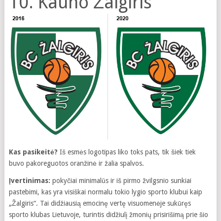
10. Kauno Žalgiris
Kas pasikeitė?
Iš esmės logotipas liko toks pats, tik šiek tiek
buvo pakoreguotos oranžinė ir žalia spalvos.
Įvertinimas:
pokyčiai minimalūs ir iš pirmo žvilgsnio sunkiai
pastebimi, kas yra visiškai normalu tokio lygio sporto klubui kaip
„Žalgiris“. Tai didžiausią emocinę vertę visuomenėje sukūręs
sporto klubas Lietuvoje, turintis didžiulį žmonių prisirišimą prie šio