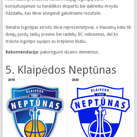
konsultuojamasi su heraldikos ekspertu bei dalininku Arvydu
Každailiu, kas tikrai atsispindi galutiniame rezultate.
Bendrai logotipas atrodo tikrai reprezentatyviai, o klausimų kelia tik
dviejų juodų taškų prasmė bei raidelių BC nebuvimas, dėl ko
trūksta logotipo sąsajos su krepšinio klubu.
Rekomendacija:
pakoreguoti dizaino elementus.
5. Klaipėdos Neptūnas