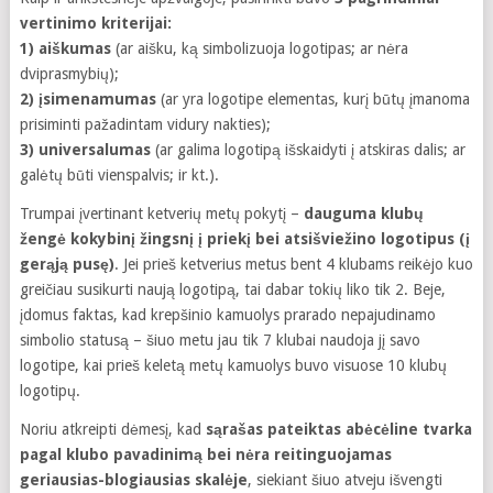
vertinimo kriterijai:
1) aiškumas
(ar aišku, ką simbolizuoja logotipas; ar nėra
dviprasmybių);
2) įsimenamumas
(ar yra logotipe elementas, kurį būtų įmanoma
prisiminti pažadintam vidury nakties);
3) universalumas
(ar galima logotipą išskaidyti į atskiras dalis; ar
galėtų būti vienspalvis; ir kt.).
Trumpai įvertinant ketverių metų pokytį –
dauguma klubų
žengė kokybinį žingsnį į priekį bei atsišviežino logotipus (į
gerąją pusę)
. Jei prieš ketverius metus bent 4 klubams reikėjo kuo
greičiau susikurti naują logotipą, tai dabar tokių liko tik 2. Beje,
įdomus faktas, kad krepšinio kamuolys prarado nepajudinamo
simbolio statusą – šiuo metu jau tik 7 klubai naudoja jį savo
logotipe, kai prieš keletą metų kamuolys buvo visuose 10 klubų
logotipų.
Noriu atkreipti dėmesį, kad
sąrašas pateiktas abėcėline tvarka
pagal klubo pavadinimą bei nėra reitinguojamas
geriausias-blogiausias skalėje
, siekiant šiuo atveju išvengti