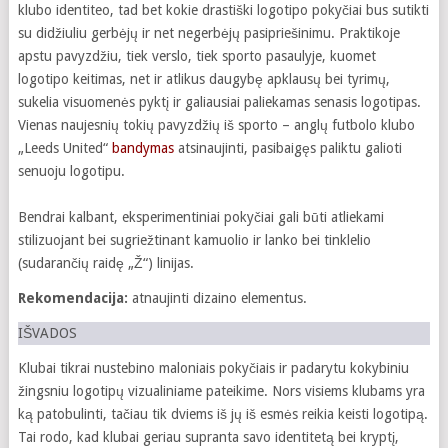
klubo identiteo, tad bet kokie drastiški logotipo pokyčiai bus sutikti
su didžiuliu gerbėjų ir net negerbėjų pasipriešinimu. Praktikoje
apstu pavyzdžiu, tiek verslo, tiek sporto pasaulyje, kuomet
logotipo keitimas, net ir atlikus daugybę apklausų bei tyrimų,
sukelia visuomenės pyktį ir galiausiai paliekamas senasis logotipas.
Vienas naujesnių tokių pavyzdžių iš sporto – anglų futbolo klubo
„Leeds United“
bandymas
atsinaujinti, pasibaigęs paliktu galioti
senuoju logotipu.
Bendrai kalbant, eksperimentiniai pokyčiai gali būti atliekami
stilizuojant bei sugriežtinant kamuolio ir lanko bei tinklelio
(sudarančių raidę „Ž“) linijas.
Rekomendacija:
atnaujinti dizaino elementus.
IŠVADOS
Klubai tikrai nustebino maloniais pokyčiais ir padarytu kokybiniu
žingsniu logotipų vizualiniame pateikime. Nors visiems klubams yra
ką patobulinti, tačiau tik dviems iš jų iš esmės reikia keisti logotipą.
Tai rodo, kad klubai geriau supranta savo identitetą bei kryptį,