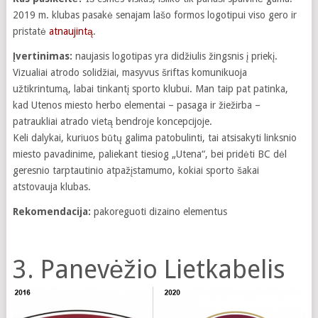
2019 m. klubas pasakė senajam lašo formos logotipui viso gero ir
pristatė
atnaujintą
.
Įvertinimas:
naujasis logotipas yra didžiulis žingsnis į priekį.
Vizualiai atrodo solidžiai, masyvus šriftas komunikuoja
užtikrintumą, labai tinkantį sporto klubui. Man taip pat patinka,
kad Utenos miesto herbo elementai – pasaga ir žiežirba –
patraukliai atrado vietą bendroje koncepcijoje.
Keli dalykai, kuriuos būtų galima patobulinti, tai atsisakyti linksnio
miesto pavadinime, paliekant tiesiog „Utena“, bei pridėti BC dėl
geresnio tarptautinio atpažįstamumo, kokiai sporto šakai
atstovauja klubas.
Rekomendacija:
pakoreguoti dizaino elementus
3. Panevėžio Lietkabelis