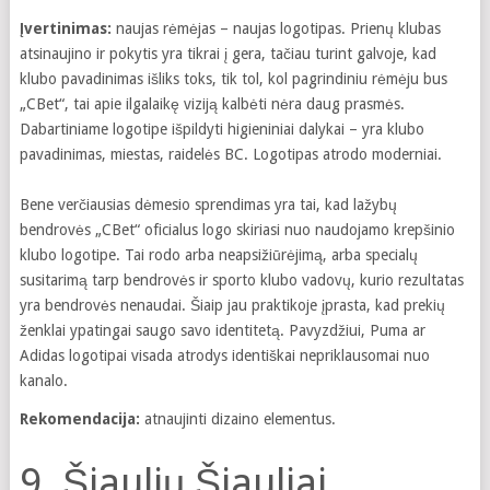
Įvertinimas:
naujas rėmėjas – naujas logotipas. Prienų klubas
atsinaujino ir pokytis yra tikrai į gera, tačiau turint galvoje, kad
klubo pavadinimas išliks toks, tik tol, kol pagrindiniu rėmėju bus
„CBet“, tai apie ilgalaikę viziją kalbėti nėra daug prasmės.
Dabartiniame logotipe išpildyti higieniniai dalykai – yra klubo
pavadinimas, miestas, raidelės BC. Logotipas atrodo moderniai.
Bene verčiausias dėmesio sprendimas yra tai, kad lažybų
bendrovės „CBet“ oficialus logo skiriasi nuo naudojamo krepšinio
klubo logotipe. Tai rodo arba neapsižiūrėjimą, arba specialų
susitarimą tarp bendrovės ir sporto klubo vadovų, kurio rezultatas
yra bendrovės nenaudai. Šiaip jau praktikoje įprasta, kad prekių
ženklai ypatingai saugo savo identitetą. Pavyzdžiui, Puma ar
Adidas logotipai visada atrodys identiškai nepriklausomai nuo
kanalo.
Rekomendacija:
atnaujinti dizaino elementus.
9. Šiaulių Šiauliai