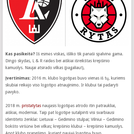
Kas pasikeitė?
Iš esmės viskas, išliko tik panaši spalvinė gama.
Dingo skydas, L & R raidės bei aiškiai išreikštas krepšinio
kamuolys. Naujai atsirado vilkas (pagaliau!),
Įvertinimas:
2016 m. klubo logotipas buvo vienas iš tų, kuriems
skubiai reikėjo viso logotipo atnaujinimo. Ir klubui tai padaryti
pavyko.
2018 m.
pristatytas
naujasis logotipas atrodo itin patraukliai,
aiškiai, moderniai. Taip pat logotipe sutalpinti visi svarbiausi
identiteto ženklai: Lietuvai – Gedimino stulpai; Vilniui – Gedimino
bokšto viršūnė bei vilkas; krepšinio klubui – krepšinio kamuolys.
Anot klubo pranešimo, kuriant naująjį logotipą buvo