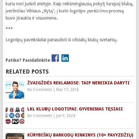
kuria nori judėti ateityje. Kaip reikšmingiausią pokytį turėjusį klubą,
įvertinčiau Vilniaus „Rytą“, į kurio logotipo
perkūrimo
procesą
buvo įtraukta ir visuomenė.
***
Logotipų paveikslėliai panaudoti iš oficialių klubų svetainių.
Patiko? Pasidalinkite
RELATED POSTS
ŽVAIGŽDĖS REKLAMOSE: TAIP NEREIKIA DARYTI
No Comments
|
Mar 17, 2016
LKL KLUBŲ LOGOTIPAI: GYVENIMAS TĘSIASI
No Comments
|
Jun 9, 2024
KŪRYBIŠKŲ BARKODŲ RINKINYS (10+ PAVYZDŽIŲ)