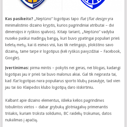
Kas pasikeitė?
„Neptūno“ logotipas tapo
flat
(
flat design
yra
minimalistinio dizaino kryptis, kurios pagrindiniai atributai – dvi
dimensijos ir ryškios spalvos). Kitaip tariant, „Neptūno“ vadyba
nusekė paskui madingą bangą, kuri buvo ypatingai populiari prieš
keletą metų, kai iš esmės visi, kas tik netingėjo, plokštino savo
dizainą, tame tarpe ir logotipus (keli ryškūs pavyzdžiai – Facebook,
Google).
Įvertinimas:
pirma mintis – pokytis nei geras, nei blogas, kadangi
logotipas jau ir prieš tai buvo malonus akiai. Gal tik neįprasta tai,
kad
flat
logotipas nėra populiarus sporto klubų pasaulyje, tad vien
jau tai šio Klaipėdos klubo logotipą daro išskirtiniu.
Kalbant apie dizaino elementus, išlieka kelios pagrindinės
tobulintos vietos – dabar grybuką glotniagalvę primenantis
trišakis, kuriam trūksta solidumo, BC raidelių trūkumas, datos
nukėlimas į apačią.