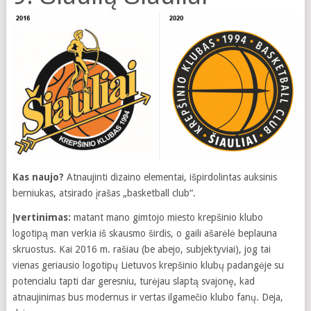
Kas naujo?
Atnaujinti dizaino elementai, išpirdolintas auksinis
berniukas, atsirado įrašas „basketball club“.
Įvertinimas:
matant mano gimtojo miesto krepšinio klubo
logotipą man verkia iš skausmo širdis, o gaili ašarėlė beplauna
skruostus. Kai 2016 m. rašiau (be abejo, subjektyviai), jog tai
vienas geriausio logotipų Lietuvos krepšinio klubų padangėje su
potencialu tapti dar geresniu, turėjau slaptą svajonę, kad
atnaujinimas bus modernus ir vertas ilgamečio klubo fanų. Deja,