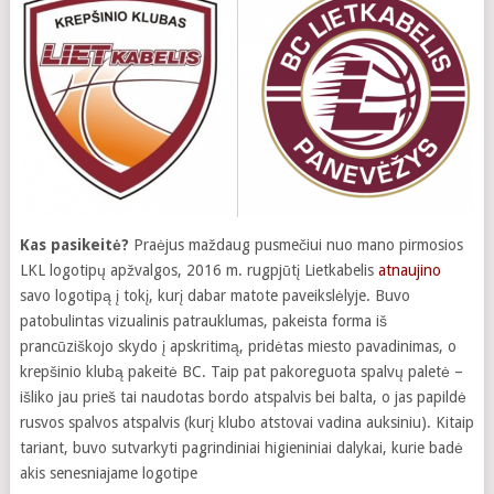
Kas pasikeitė?
Praėjus maždaug pusmečiui nuo mano pirmosios
LKL logotipų apžvalgos, 2016 m. rugpjūtį Lietkabelis
atnaujino
savo logotipą į tokį, kurį dabar matote paveikslėlyje. Buvo
patobulintas vizualinis patrauklumas, pakeista forma iš
prancūziškojo skydo į apskritimą, pridėtas miesto pavadinimas, o
krepšinio klubą pakeitė BC. Taip pat pakoreguota spalvų paletė –
išliko jau prieš tai naudotas bordo atspalvis bei balta, o jas papildė
rusvos spalvos atspalvis (kurį klubo atstovai vadina auksiniu). Kitaip
tariant, buvo sutvarkyti pagrindiniai higieniniai dalykai, kurie badė
akis senesniajame logotipe