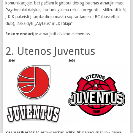
komunikacijoje, bet pačiam logotipui tiesiog būtinas atnaujinimas.
Pagrindiniai dalykai, kuriuos galima reikia koreguoti – stilizuoti lūšį,
, K.K pakeisti į tarptautiniu mastu suprantamesnį BC (basketball
club), išskaidyti „Alytaus“ ir „Dzūkija“.
Rekomendacija:
atnaujinti dizaino elementus.
2. Utenos Juventus
Kas pasikeitė?
Iš esmės viskas, išliko tik panaši spalvinė gama.