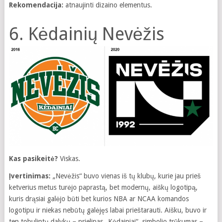
Rekomendacija:
atnaujinti dizaino elementus.
6. Kėdainių Nevėžis
Kas pasikeitė?
Viskas.
Įvertinimas:
„Nevėžis“ buvo vienas iš tų klubų, kurie jau prieš
ketverius metus turėjo paprastą, bet modernų, aiškų logotipą,
kuris drąsiai galėjo būti bet kurios NBA ar NCAA komandos
logotipu ir niekas nebūtų galėjęs labai prieštarauti. Aišku, buvo ir
ten tobulintų dalykų – prielipas „Kėdainiai“, simbolio trūkumas –