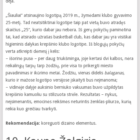
deja.
„Šiauliai“ atsinaujino logotipą 2019 m., žymėdami klubo gyvavimo
25-metį. Tad neatsitiktinai logotipe taip pat vietą buvo atradęs
skaičius „25“, kurio dabar jau nebėra. Iš gerų pokyčių paminėtina
tai, kad atsirado užrašas basketball club, kas dabar jau yra visiškai
higieninis dalykas krepšinio klubo logotipe. Iš blogųjų pokyčių
verta atkreipti dėmesį į kelis:
– išorinė pusė – per daug triukšminga, joje kertasi dvi kalbos, nėra
reikalingų tarpų tarp žodžių, prie visa to prikergti miesto
pavadinimas ir ikūrimo metai. Žodžiu, vienas didelis
balaganas
,
kurio ir mažose logotipo versijose įskaityti bus neįmanoma;
– vidinėje dalyje auksinio berniuko vakuumas buvo užpildytas
krepšinio kamuoliu su stilizuota strėle. Rezultatas – nykus,
neįsimenantis, emocinės reikšmės neturintis ženklas-pliurzė, kurią
reikia kuo greičiau tvarkyti.
Rekomendacija:
koreguoti dizaino elementus.