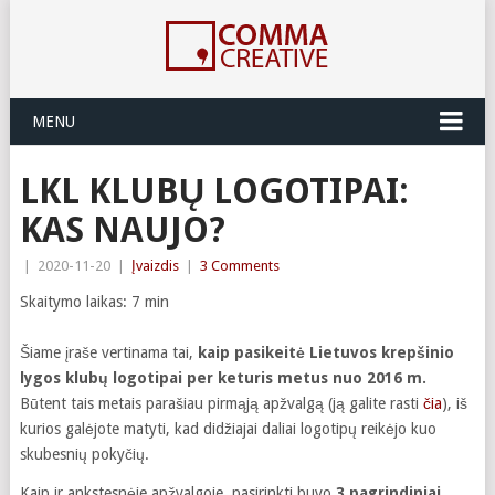
MENU
LKL KLUBŲ LOGOTIPAI:
KAS NAUJO?
|
2020-11-20
|
Įvaizdis
|
3 Comments
Skaitymo laikas:
7
min
Šiame įraše vertinama tai,
kaip pasikeitė Lietuvos krepšinio
lygos klubų logotipai per keturis metus nuo 2016 m.
Būtent tais metais parašiau pirmąją apžvalgą (ją galite rasti
čia
), iš
kurios galėjote matyti, kad didžiajai daliai logotipų reikėjo kuo
skubesnių pokyčių.
Kaip ir ankstesnėje apžvalgoje, pasirinkti buvo
3 pagrindiniai