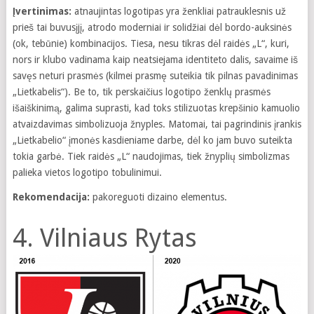
Įvertinimas:
atnaujintas logotipas yra ženkliai patrauklesnis už
prieš tai buvusįjį, atrodo moderniai ir solidžiai dėl bordo-auksinės
(ok, tebūnie) kombinacijos. Tiesa, nesu tikras dėl raidės „L“, kuri,
nors ir klubo vadinama kaip neatsiejama identiteto dalis, savaime iš
savęs neturi prasmės (kilmei prasmę suteikia tik pilnas pavadinimas
„Lietkabelis“). Be to, tik perskaičius logotipo ženklų prasmės
išaiškinimą, galima suprasti, kad toks stilizuotas krepšinio kamuolio
atvaizdavimas simbolizuoja žnyples. Matomai, tai pagrindinis įrankis
„Lietkabelio“ įmonės kasdieniame darbe, dėl ko jam buvo suteikta
tokia garbė. Tiek raidės „L“ naudojimas, tiek žnyplių simbolizmas
palieka vietos logotipo tobulinimui.
Rekomendacija:
pakoreguoti dizaino elementus.
4. Vilniaus Rytas