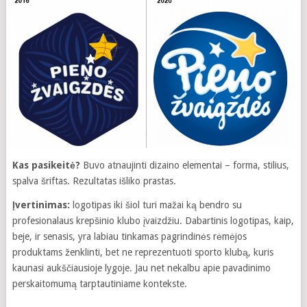
Kas pasikeitė?
Buvo atnaujinti dizaino elementai – forma, stilius,
spalva šriftas. Rezultatas išliko prastas.
Įvertinimas:
logotipas iki šiol turi mažai ką bendro su
profesionalaus krepšinio klubo įvaizdžiu. Dabartinis logotipas, kaip,
beje, ir senasis, yra labiau tinkamas pagrindinės rėmėjos
produktams ženklinti, bet ne reprezentuoti sporto klubą, kuris
kaunasi aukščiausioje lygoje. Jau net nekalbu apie pavadinimo
perskaitomumą tarptautiniame kontekste.