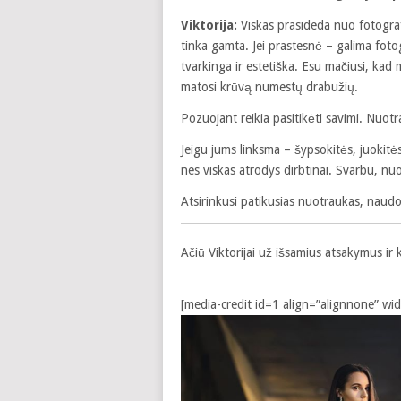
Viktorija:
Viskas prasideda nuo fotografa
tinka gamta. Jei prastesnė – galima foto
tvarkinga ir estetiška. Esu mačiusi, ka
matosi krūvą numestų drabužių.
Pozuojant reikia pasitikėti savimi. Nuotr
Jeigu jums linksma – šypsokitės, juokitės
nes viskas atrodys dirbtinai. Svarbu, nu
Atsirinkusi patikusias nuotraukas, naudo
Ačiū Viktorijai už išsamius atsakymus ir k
[media-credit id=1 align=”alignnone” wi