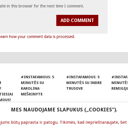
te in this browser for the next time I comment.
Learn how your comment data is processed.
#INSTAFAMOUS: 5
#INSTAFAMOUS: 5
#INSTAF
M
MINUTĖS SU
MINUTĖS SU INDRE
MINUTĖS
?
KAROLINA
TRUSOVE
REMIGIJ
TIESIAI
MEŠKINYTE
MOUS!
MES NAUDOJAME SLAPUKUS („COOKIES“).
 KOMUNIKACIJOS IR MARKETINGO TINKLARAŠTIS.
ms būtų paprasta ir patogu. Tikimės, kad neprieštaraujate, bet je