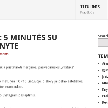
TITULINIS
Pradėk čia
 5 MINUTĖS SU
Searc
ONYTE
ments
TEM
#in
kia pristatinėti merginos, pasivadinusios „vikituks“
Įgūd
Įvai
o metu yra TOP10 Lietuvoje, o šlovę jai pelnė estetiškos,
Kita
čios nuotraukos.
Kny
vo Instagram paslaptimis.
Pra
Rek