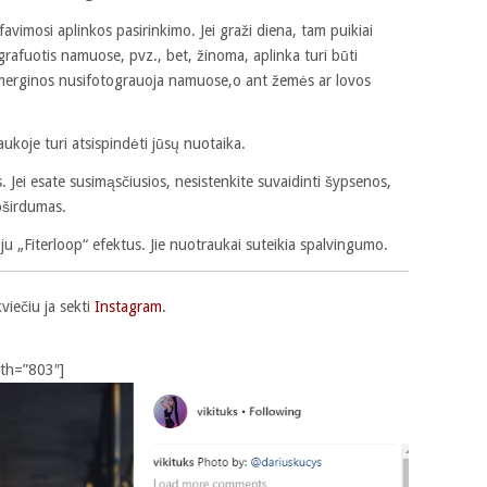
vimosi aplinkos pasirinkimo. Jei graži diena, tam puikiai
grafuotis namuose, pvz., bet, žinoma, aplinka turi būti
d merginos nusifotograuoja namuose,o ant žemės ar lovos
aukoje turi atsispindėti jūsų nuotaika.
. Jei esate susimąsčiusios, nesistenkite suvaidinti šypsenos,
oširdumas.
ju „Fiterloop“ efektus. Jie nuotraukai suteikia spalvingumo.
viečiu ja sekti
Instagram
.
dth=”803″]