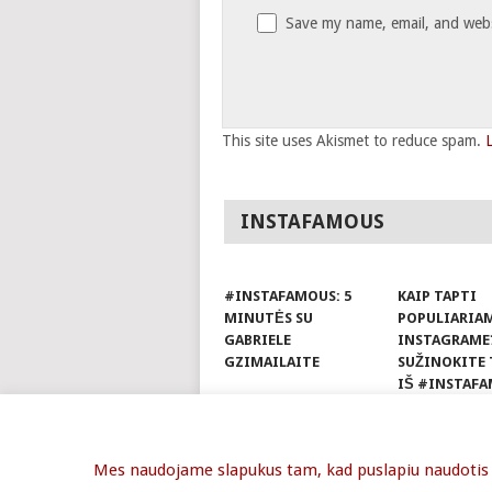
Save my name, email, and websi
This site uses Akismet to reduce spam.
INSTAFAMOUS
#INSTAFAMOUS: 5
KAIP TAPTI
MINUTĖS SU
POPULIARIA
GABRIELE
INSTAGRAME
GZIMAILAITE
SUŽINOKITE 
IŠ #INSTAFA
© 2026
COMMA
.
WP: POINT
.
Mes naudojame slapukus tam, kad puslapiu naudotis ju