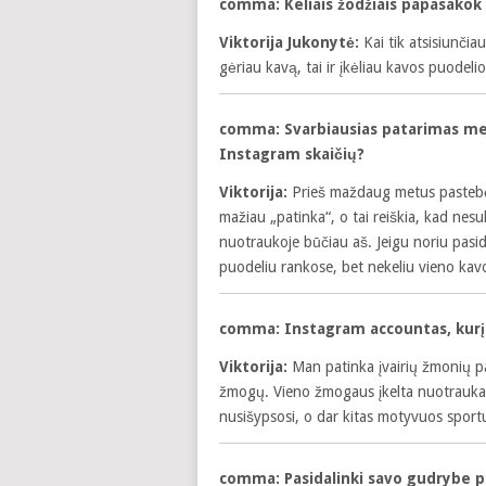
comma:
Keliais žodžiais papasakok
Viktorija Jukonytė:
Kai tik atsisiunčia
gėriau kavą, tai ir įkėliau kavos puode
comma:
Svarbiausias patarimas me
Instagram skaičių?
Viktorija:
Prieš maždaug metus pastebėj
mažiau „patinka“, o tai reiškia, kad nes
nuotraukoje būčiau aš. Jeigu noriu pasid
puodeliu rankose, bet nekeliu vieno kav
comma:
Instagram accountas, kur
Viktorija:
Man patinka įvairių žmonių p
žmogų. Vieno žmogaus įkelta nuotrauka
nusišypsosi, o dar kitas motyvuos sport
comma:
Pasidalinki savo gudrybe 