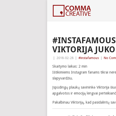
#INSTAFAMOUS:
VIKTORIJA JUK
|
2018-02-28
|
#instafamous
|
No Com
Skaitymo laikas:
2
min
Ištikimiems Instagram fanams tikrai nerei
slapyvardžiu.
Įspūdingų plaukų savininkė Viktorija šiu
apgalvotos ir emociją lengvai perteikian
Pakalbinau Viktoriją, kad pasidalintų sa