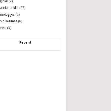
giniai
(2)
aliniai tinklai
(27)
hnologijos
(2)
inio kūrimas
(6)
onės
(3)
Recent