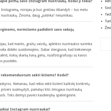
 apie pirmą savo Instagram nuotrauką. Kodėl ji tokia?
Ren
Soci
u Instagramą, norėjau ja kuo greičiau išbandyti – tuo metu
Tec
lio nuotrauką. Žinoma, daug „patinka“ nesurinkau.
Tur
Žm
rginoms, norinčioms padidinti savo sekėjų
au, kad maisto, gražių vaizdų, aplinkos nuotraukos surenka
ukelia didelio susidomėjimo. Dabar stengiuosi, kad kiekvienoje
alinti, kokią skanią kavą geriu, nusifotografuoju su kavos
os puodelio.
į rekomenduotum sekti kitiems? Kodėl?
askyros. Nemanau, kad reikia sekti būtent kažkokį konkretų
 privers susimąstyti, pamatęs kito žmogaus nuotrauką
uoti. Toks derinys pavers kasdienybę spalvingesne.
puikiai Instagram nuotraukai?