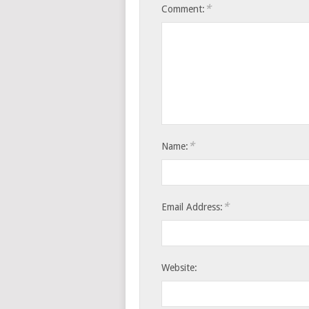
*
Comment:
*
Name:
*
Email Address:
Website: