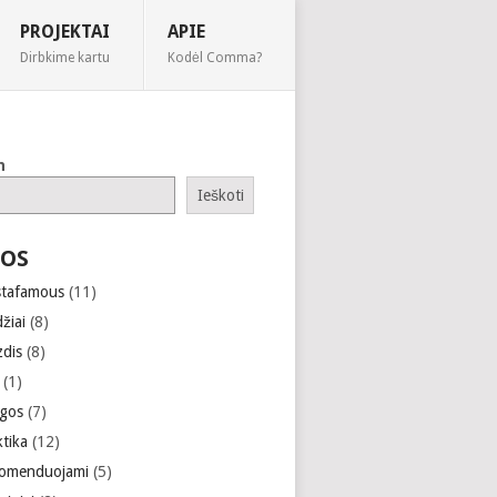
PROJEKTAI
APIE
Dirbkime kartu
Kodėl Comma?
h
Ieškoti
OS
stafamous
(11)
žiai
(8)
zdis
(8)
(1)
gos
(7)
ktika
(12)
omenduojami
(5)