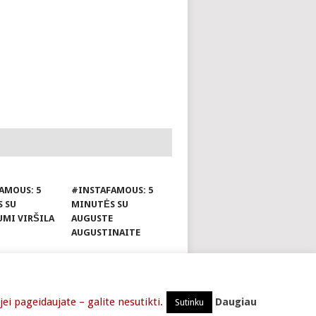
AMOUS: 5
#INSTAFAMOUS: 5
 SU
MINUTĖS SU
UMI VIRŠILA
AUGUSTE
AUGUSTINAITE
APIE
i pageidaujate – galite nesutikti.
Daugiau
Sutinku