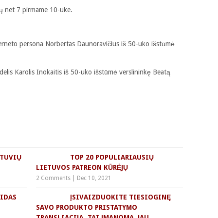
 jų net 7 pirmame 10-uke.
terneto persona Norbertas Daunoravičius iš 50-uko išstūmė
elis Karolis Inokaitis iš 50-uko išstūmė verslininkę Beatą
ETUVIŲ
TOP 20 POPULIARIAUSIŲ
LIETUVOS PATREON KŪRĖJŲ
2 Comments
|
Dec 10, 2021
IDAS
ĮSIVAIZDUOKITE TIESIOGINĘ
SAVO PRODUKTO PRISTATYMO
TRANSLIACIJĄ. TAI ĮMANOMA. JAU