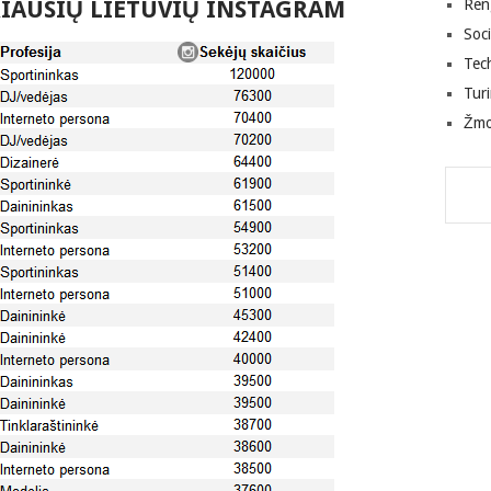
RIAUSIŲ LIETUVIŲ INSTAGRAM
Ren
Soci
Tec
Tur
Žm