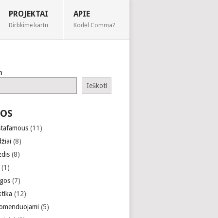
PROJEKTAI
APIE
Dirbkime kartu
Kodėl Comma?
h
Ieškoti
OS
stafamous
(11)
žiai
(8)
zdis
(8)
(1)
gos
(7)
ktika
(12)
omenduojami
(5)