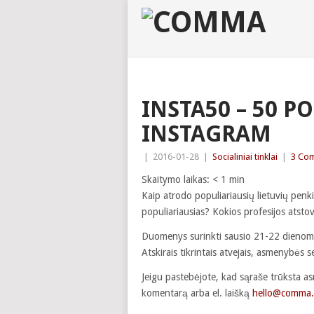
INSTA50 – 50 P
INSTAGRAM
|
2016-01-28
|
Socialiniai tinklai
|
3 Co
Skaitymo laikas:
< 1
min
Kaip atrodo populiariausių lietuvių penk
populiariausias? Kokios profesijos atsto
Duomenys surinkti sausio 21-22 dienomis,
Atskirais tikrintais atvejais, asmenybės 
Jeigu pastebėjote, kad sąraše trūksta as
komentarą arba el. laišką
hello@comma.