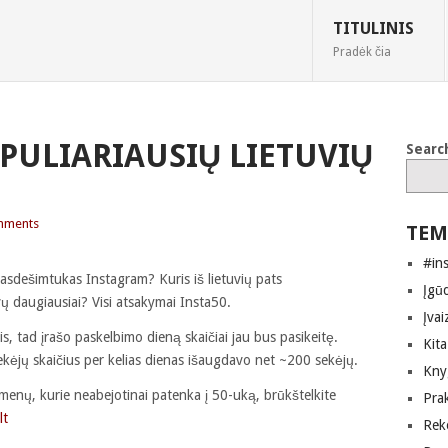
TITULINIS
Pradėk čia
OPULIARIAUSIŲ LIETUVIŲ
Searc
mments
TEM
#in
iasdešimtukas Instagram? Kuris iš lietuvių pats
Įgūd
vų daugiausiai? Visi atsakymai Insta50.
Įvai
 tad įrašo paskelbimo dieną skaičiai jau bus pasikeitę.
Kita
sekėjų skaičius per kelias dienas išaugdavo net ~200 sekėjų.
Kny
menų, kurie neabejotinai patenka į 50-uką, brūkštelkite
Pra
lt
Rek