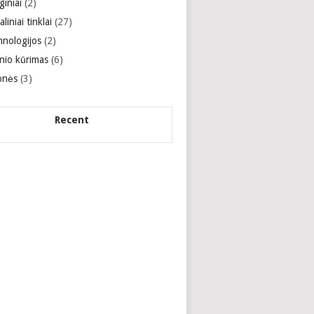
giniai
(2)
aliniai tinklai
(27)
hnologijos
(2)
inio kūrimas
(6)
onės
(3)
Recent