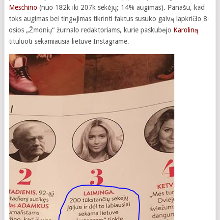
Meschino
(nuo 182k iki 207k sekėjų; 14% augimas). Panašu, kad
toks augimas bei tingėjimas tikrinti faktus susuko galvą lapkričio 8-
osios „Žmonių“ žurnalo redaktoriams, kurie paskubėjo
Karoliną
tituluoti sekamiausia lietuve Instagrame.