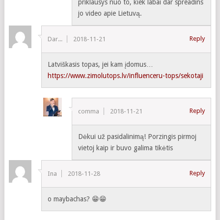
priklausys nuo to, kiek labai dar spreadins
jo video apie Lietuvą.
Reply
Dar...
2018-11-21
Latviškasis topas, jei kam įdomus…
https://www.zimolutops.lv/influenceru-tops/sekotaji
Reply
comma
2018-11-21
Dėkui už pasidalinimą! Porzingis pirmoj
vietoj kaip ir buvo galima tikėtis
Reply
Ina
2018-11-28
o maybachas? 😁😁