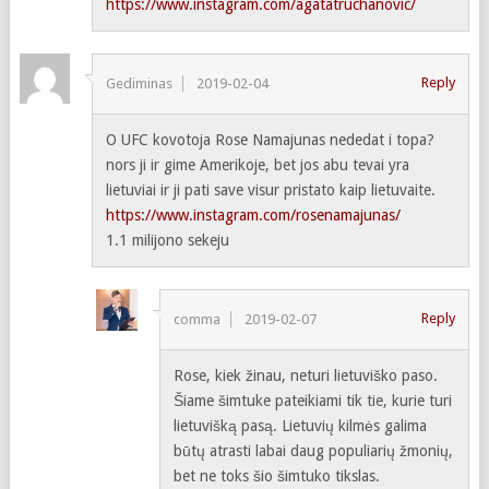
https://www.instagram.com/agatatruchanovic/
Reply
Gediminas
2019-02-04
O UFC kovotoja Rose Namajunas nededat i topa?
nors ji ir gime Amerikoje, bet jos abu tevai yra
lietuviai ir ji pati save visur pristato kaip lietuvaite.
https://www.instagram.com/rosenamajunas/
1.1 milijono sekeju
Reply
comma
2019-02-07
Rose, kiek žinau, neturi lietuviško paso.
Šiame šimtuke pateikiami tik tie, kurie turi
lietuvišką pasą. Lietuvių kilmės galima
būtų atrasti labai daug populiarių žmonių,
bet ne toks šio šimtuko tikslas.