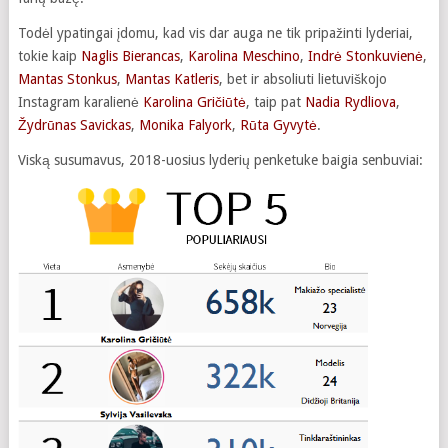
Todėl ypatingai įdomu, kad vis dar auga ne tik pripažinti lyderiai,
tokie kaip
Naglis Bierancas
,
Karolina Meschino
,
Indrė Stonkuvienė
,
Mantas Stonkus
,
Mantas Katleris
, bet ir absoliuti lietuviškojo
Instagram karalienė
Karolina Gričiūtė
, taip pat
Nadia Rydliova
,
Žydrūnas Savickas
,
Monika Falyork
,
Rūta Gyvytė
.
Viską susumavus, 2018-uosius lyderių penketuke baigia senbuviai: