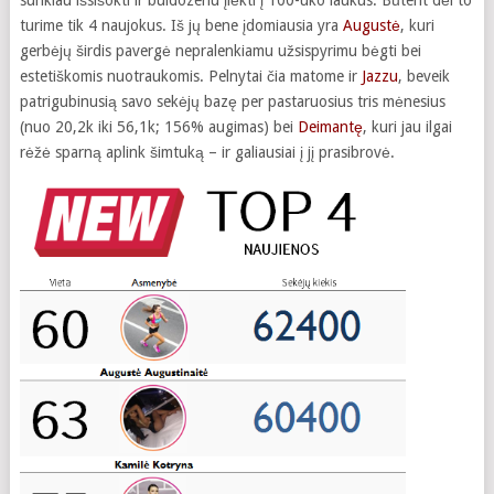
sunkiau išsišokti ir buldozeriu įlėkti į 100-uko laukus. Būtent dėl to
turime tik 4 naujokus. Iš jų bene įdomiausia yra
Augustė
, kuri
gerbėjų širdis pavergė nepralenkiamu užsispyrimu bėgti bei
estetiškomis nuotraukomis. Pelnytai čia matome ir
Jazzu
, beveik
patrigubinusią savo sekėjų bazę per pastaruosius tris mėnesius
(nuo 20,2k iki 56,1k; 156% augimas) bei
Deimantę
, kuri jau ilgai
rėžė sparną aplink šimtuką – ir galiausiai į jį prasibrovė.