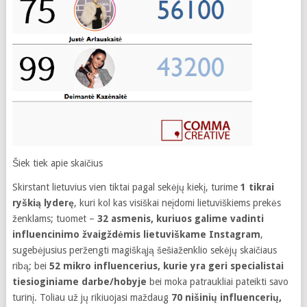
Šiek tiek apie skaičius
Skirstant lietuvius vien tiktai pagal sekėjų kiekį, turime
1 tikrai
ryškią lyderę
, kuri kol kas visiškai neįdomi lietuviškiems prekės
ženklams; tuomet –
32 asmenis, kuriuos galime vadinti
influencinimo žvaigždėmis lietuviškame Instagram
,
sugebėjusius peržengti magiškąją šešiaženklio sekėjų skaičiaus
ribą; bei
52 mikro influencerius, kurie yra geri specialistai
tiesioginiame darbe/hobyje
bei moka patraukliai pateikti savo
turinį. Toliau už jų rikiuojasi maždaug
70 nišinių influencerių,