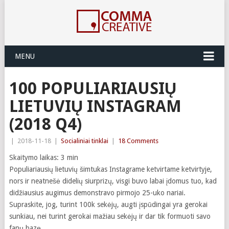
MENU
100 POPULIARIAUSIŲ
LIETUVIŲ INSTAGRAM
(2018 Q4)
|
2018-11-18
|
Socialiniai tinklai
|
18 Comments
Skaitymo laikas:
3
min
Populiariausių lietuvių šimtukas Instagrame ketvirtame ketvirtyje,
nors ir neatnešė didelių siurprizų, visgi buvo labai įdomus tuo, kad
didžiausius augimus demonstravo pirmojo 25-uko nariai.
Supraskite, jog, turint 100k sekėjų, augti įspūdingai yra gerokai
sunkiau, nei turint gerokai mažiau sekėjų ir dar tik formuoti savo
fanų bazę.