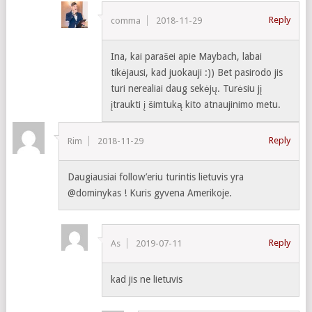
Reply
comma
2018-11-29
Ina, kai parašei apie Maybach, labai
tikėjausi, kad juokauji :)) Bet pasirodo jis
turi nerealiai daug sekėjų. Turėsiu jį
įtraukti į šimtuką kito atnaujinimo metu.
Reply
Rim
2018-11-29
Daugiausiai follow’eriu turintis lietuvis yra
@dominykas ! Kuris gyvena Amerikoje.
Reply
As
2019-07-11
kad jis ne lietuvis