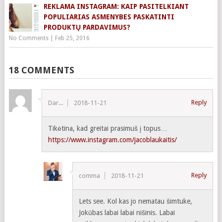
REKLAMA INSTAGRAM: KAIP PASITELKIANT
POPULIARIAS ASMENYBES PASKATINTI
PRODUKTŲ PARDAVIMUS?
No Comments
|
Feb 25, 2016
18 COMMENTS
Reply
Dar...
2018-11-21
Tikėtina, kad greitai prasimuš į topus…
https://www.instagram.com/jacoblaukaitis/
Reply
comma
2018-11-21
Lets see. Kol kas jo nematau šimtuke,
Jokūbas labai labai nišinis. Labai