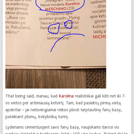
That being said, manau, kad
Karolina
realistiškai gali kilti net iki 7-
os vietos per artimiausią ketvirtį. Tam, kad pasiektų pirmą vietą
apskritai – jai neišvengiamai reikės plėsti tarptautinę fanų bazę,
pateikiant įdomų, kokybišką turinį.
Lyderiams cementuojant savo fanų bazę, naujokams darosi vis