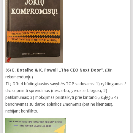
(6) E. Botelho & K. Powell „The CEO Next Door“.
(Itin
rekomenduoju)
TL; DR: 4 būdingiausios savybės TOP vadovams: 1) ryžtingumas /
drąsa priimti sprendimus (nesvarbu, gerus ar blogus); 2)
patikimumas; 3) mokėjimas prisitaikyti prie kintančių sąlygų 4)
bendravimas su darbo aplinkos žmonėmis (bet ne klientais),
nebijant konflikto.