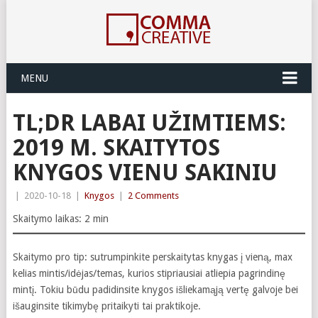
MENU
TL;DR LABAI UŽIMTIEMS:
2019 M. SKAITYTOS
KNYGOS VIENU SAKINIU
|
2020-10-18
|
Knygos
|
2 Comments
Skaitymo laikas:
2
min
Skaitymo pro tip: sutrumpinkite perskaitytas knygas į vieną, max
kelias mintis/idėjas/temas, kurios stipriausiai atliepia pagrindinę
mintį. Tokiu būdu padidinsite knygos išliekamąją vertę galvoje bei
išauginsite tikimybę pritaikyti tai praktikoje.