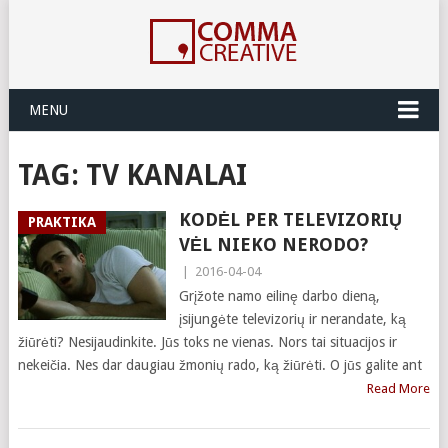
MENU
TAG:
TV KANALAI
KODĖL PER TELEVIZORIŲ
PRAKTIKA
VĖL NIEKO NERODO?
|
2016-04-04
Grįžote namo eilinę darbo dieną,
įsijungėte televizorių ir nerandate, ką
žiūrėti? Nesijaudinkite. Jūs toks ne vienas. Nors tai situacijos ir
nekeičia. Nes dar daugiau žmonių rado, ką žiūrėti. O jūs galite ant
Read More