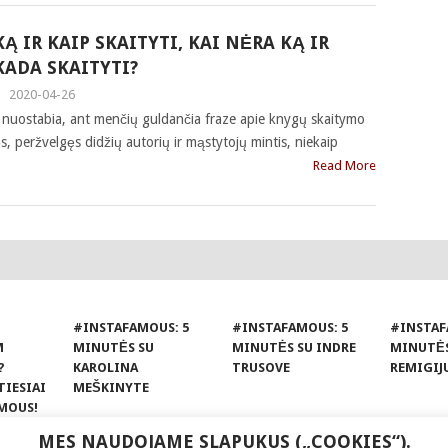
KĄ IR KAIP SKAITYTI, KAI NĖRA KĄ IR
KADA SKAITYTI?
|
2020-04-26
rs nuostabia, ant menčių guldančia fraze apie knygų skaitymo
s, peržvelgęs didžių autorių ir mąstytojų mintis, niekaip
Read More
#INSTAFAMOUS: 5
#INSTAFAMOUS: 5
#INSTAF
M
MINUTĖS SU
MINUTĖS SU INDRE
MINUTĖS
?
KAROLINA
TRUSOVE
REMIGIJ
TIESIAI
MEŠKINYTE
MOUS!
MES NAUDOJAME SLAPUKUS („COOKIES“).