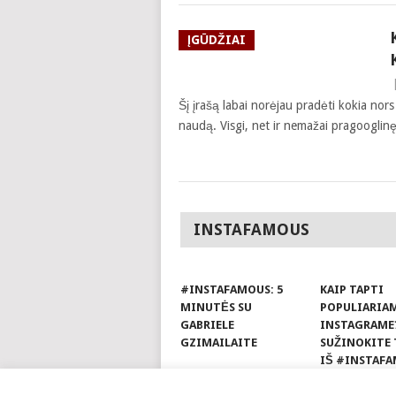
ĮGŪDŽIAI
Šį įrašą labai norėjau pradėti kokia no
naudą. Visgi, net ir nemažai pragooglinę
INSTAFAMOUS
#INSTAFAMOUS: 5
KAIP TAPTI
MINUTĖS SU
POPULIARIA
GABRIELE
INSTAGRAME
GZIMAILAITE
SUŽINOKITE 
IŠ #INSTAFA