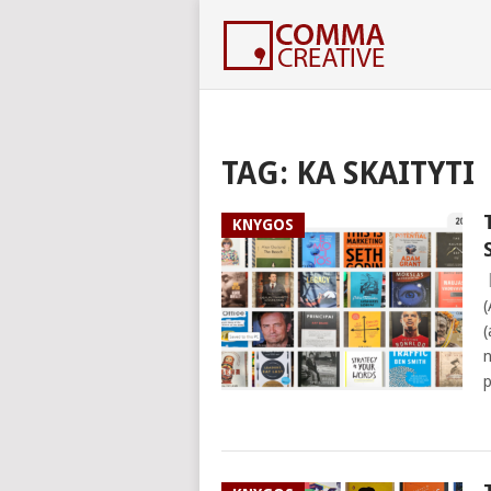
TAG:
KA SKAITYTI
KNYGOS
(
(
n
p