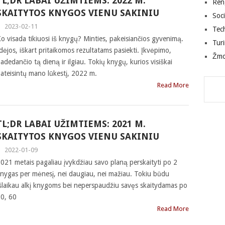
TL;DR LABAI UŽIMTIEMS: 2022 M.
Ren
SKAITYTOS KNYGOS VIENU SAKINIU
Soci
|
2023-02-11
Tec
o visada tikiuosi iš knygų? Minties, pakeisiančios gyvenimą.
Tur
dėjos, iškart pritaikomos rezultatams pasiekti. Įkvėpimo,
Žm
adedančio tą dieną ir ilgiau. Tokių knygų, kurios visiškai
ateisintų mano lūkestį, 2022 m.
Read More
TL;DR LABAI UŽIMTIEMS: 2021 M.
SKAITYTOS KNYGOS VIENU SAKINIU
|
2022-01-09
021 metais pagaliau įvykdžiau savo planą perskaityti po 2
nygas per mėnesį, nei daugiau, nei mažiau. Tokiu būdu
šlaikau alkį knygoms bei neperspaudžiu savęs skaitydamas po
0, 60
Read More