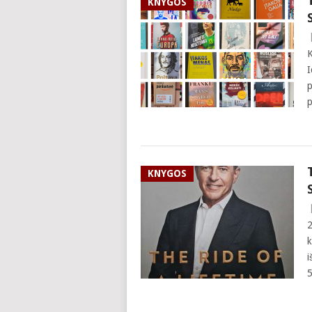
KNYGOS
K
I
p
p
KNYGOS
2
k
i
5