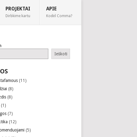
PROJEKTAI
APIE
Dirbkime kartu
Kodėl Comma?
h
Ieškoti
OS
stafamous
(11)
žiai
(8)
zdis
(8)
(1)
gos
(7)
ktika
(12)
omenduojami
(5)