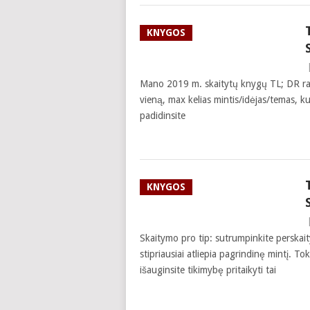
KNYGOS
Mano 2019 m. skaitytų knygų TL; DR rasi
vieną, max kelias mintis/idėjas/temas, ku
padidinsite
KNYGOS
Skaitymo pro tip: sutrumpinkite perskait
stipriausiai atliepia pagrindinę mintį. T
išauginsite tikimybę pritaikyti tai