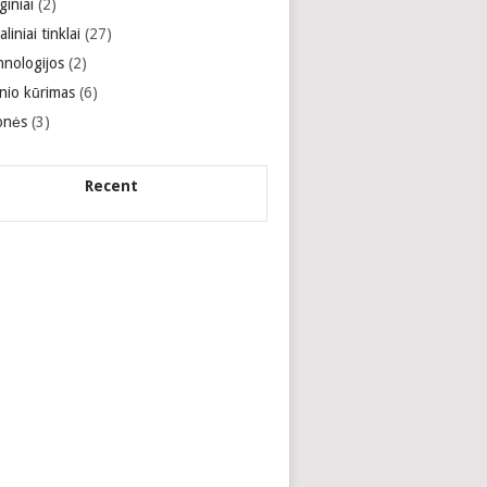
giniai
(2)
aliniai tinklai
(27)
hnologijos
(2)
inio kūrimas
(6)
onės
(3)
Recent