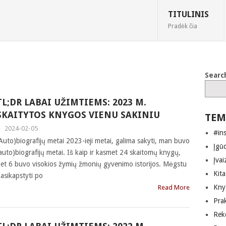
TITULINIS
Pradėk čia
Searc
TL;DR LABAI UŽIMTIEMS: 2023 M.
SKAITYTOS KNYGOS VIENU SAKINIU
TEM
|
2024-02-05
#in
Auto)biografijų metai 2023-ieji metai, galima sakyti, man buvo
Įgūd
auto)biografijų metai. Iš kaip ir kasmet 24 skaitomų knygų,
Įvai
et 6 buvo visokios žymių žmonių gyvenimo istorijos. Mėgstu
Kita
asikapstyti po
Kny
Read More
Pra
Rek