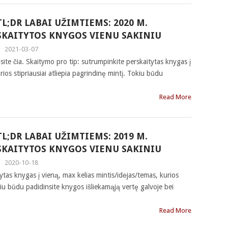
TL;DR LABAI UŽIMTIEMS: 2020 M.
SKAITYTOS KNYGOS VIENU SAKINIU
|
2021-03-07
te čia. Skaitymo pro tip: sutrumpinkite perskaitytas knygas į
rios stipriausiai atliepia pagrindinę mintį. Tokiu būdu
Read More
TL;DR LABAI UŽIMTIEMS: 2019 M.
SKAITYTOS KNYGOS VIENU SAKINIU
|
2020-10-18
ytas knygas į vieną, max kelias mintis/idėjas/temas, kurios
okiu būdu padidinsite knygos išliekamąją vertę galvoje bei
Read More