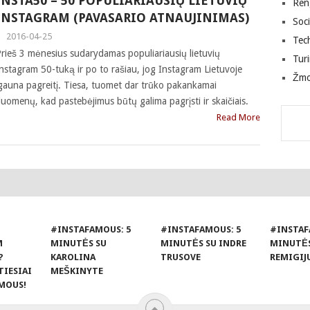
INSTA50 – 50 POPULIARIAUSIŲ LIETUVIŲ
Ren
INSTAGRAM (PAVASARIO ATNAUJINIMAS)
Soci
|
2016-04-25
Tec
rieš 3 mėnesius sudarydamas populiariausių lietuvių
Tur
nstagram 50-tuką ir po to rašiau, jog Instagram Lietuvoje
Žm
gauna pagreitį. Tiesa, tuomet dar trūko pakankamai
uomenų, kad pastebėjimus būtų galima pagrįsti ir skaičiais.
Read More
#INSTAFAMOUS: 5
#INSTAFAMOUS: 5
#INSTAF
M
MINUTĖS SU
MINUTĖS SU INDRE
MINUTĖS
?
KAROLINA
TRUSOVE
REMIGIJ
TIESIAI
MEŠKINYTE
MOUS!