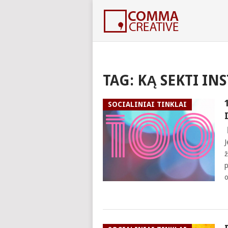
TAG:
KĄ SEKTI IN
SOCIALINIAI TINKLAI
J
ž
p
o