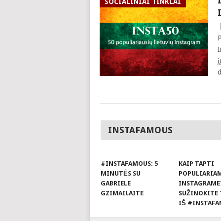
SOCIALINIAI TINKLAI
P
I
į
d
INSTAFAMOUS
#INSTAFAMOUS: 5
KAIP TAPTI
MINUTĖS SU
POPULIARIA
GABRIELE
INSTAGRAME
GZIMAILAITE
SUŽINOKITE 
IŠ #INSTAFA