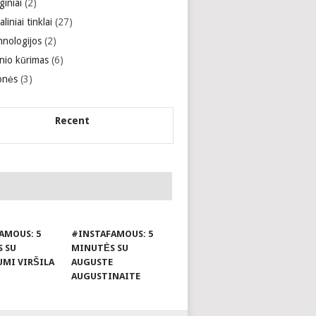
giniai
(2)
aliniai tinklai
(27)
hnologijos
(2)
inio kūrimas
(6)
onės
(3)
Recent
AMOUS: 5
#INSTAFAMOUS: 5
 SU
MINUTĖS SU
UMI VIRŠILA
AUGUSTE
AUGUSTINAITE