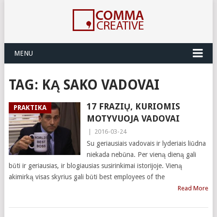
MENU
TAG:
KĄ SAKO VADOVAI
17 FRAZIŲ, KURIOMIS
PRAKTIKA
MOTYVUOJA VADOVAI
|
2016-03-24
Su geriausiais vadovais ir lyderiais liūdna
niekada nebūna. Per vieną dieną gali
būti ir geriausias, ir blogiausias susirinkimai istorijoje. Vieną
akimirką visas skyrius gali būti best employees of the
Read More