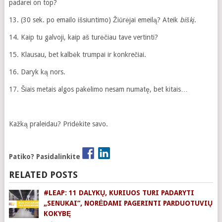
padarei on top?
13. (30 sek. po emailo išsiuntimo) Žiūrėjai emeilą? Ateik
biškį
.
14. Kaip tu galvoji, kaip aš turėčiau tave vertinti?
15. Klausau, bet kalbėk trumpai ir konkrečiai.
16. Daryk ką nors.
17. Šiais metais algos pakėlimo nesam numatę, bet kitais…
Kažką praleidau? Pridėkite savo.
Patiko? Pasidalinkite
RELATED POSTS
#LEAP: 11 DALYKŲ, KURIUOS TURI PADARYTI
„SENUKAI“, NORĖDAMI PAGERINTI PARDUOTUVIŲ
KOKYBĘ