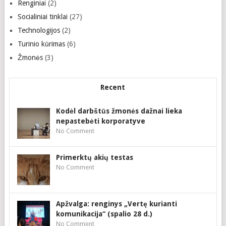
Renginiai
(2)
Socialiniai tinklai
(27)
Technologijos
(2)
Turinio kūrimas
(6)
Žmonės
(3)
Recent
Kodėl darbštūs žmonės dažnai lieka
nepastebėti korporatyve
No Comment
Primerktų akių testas
No Comment
Apžvalga: renginys „Vertę kurianti
komunikacija“ (spalio 28 d.)
No Comment