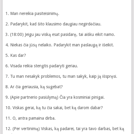
1. Man nereikia pasiteisinimų.
2. Padarykit, kad šito klausimo daugiau negirdėčiau.
3. (18:00) Jeigu jau viską esat pasidarę, tai aišku eikit namo.
4. Niekas čia jūsų nelaiko. Padarykit man paslaugą ir išeikit.
5. Kas dar?
6. Visada reikia stengtis padaryti geriau.
7. Tu man nesakyk problemos, tu man sakyk, kaip ją išspręsi.
8. Ar čia geriausia, ką sugebat?
9. (Apie partnerio pasiūlymą) Čia yra kosminiai pinigai.
10. Viskas gerai, ką tu čia sakai, bet ką darom dabar?
11. O, antra pamaina dirba.
12. (Per vertinimą) Viskas, ką padarei, tai yra tavo darbas, bet ką