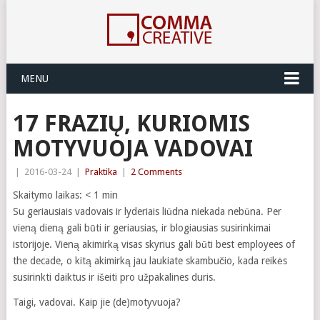
MENU
17 FRAZIŲ, KURIOMIS
MOTYVUOJA VADOVAI
|
2016-03-24
|
Praktika
|
2 Comments
Skaitymo laikas:
< 1
min
Su geriausiais vadovais ir lyderiais liūdna niekada nebūna. Per
vieną dieną gali būti ir geriausias, ir blogiausias susirinkimai
istorijoje. Vieną akimirką visas skyrius gali būti best employees of
the decade, o kitą akimirką jau laukiate skambučio, kada reikės
susirinkti daiktus ir išeiti pro užpakalines duris.
Taigi, vadovai. Kaip jie (de)motyvuoja?