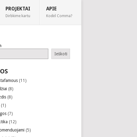
PROJEKTAI
APIE
Dirbkime kartu
Kodėl Comma?
h
Ieškoti
OS
stafamous
(11)
žiai
(8)
zdis
(8)
(1)
gos
(7)
ktika
(12)
omenduojami
(5)