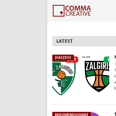
LATEST
ĮVAIZDIS
T
k
a
b
REKOMENDUOJAMI