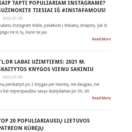
KAIP TAPTI POPULIARIAM INSTAGRAME?
SUŽINOKITE TIESIAI IŠ #INSTAFAMOUS!
|
2022-01-29
liariu Instagram tinkle, pataikėte į tinkamą straipsnį. Juk iš
jeigu ne iš tų, kurie tai jau
Read More
TL;DR LABAI UŽIMTIEMS: 2021 M.
SKAITYTOS KNYGOS VIENU SAKINIU
|
2022-01-09
ną perskaityti po 2 knygas per mėnesį, nei daugiau, nei
ms bei neperspaudžiu savęs skaitydamas po 50, 60
Read More
TOP 20 POPULIARIAUSIŲ LIETUVOS
PATREON KŪRĖJŲ