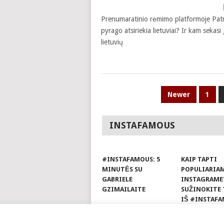
Prenumaratinio rėmimo platformoje Patr
pyrago atsiriekia lietuviai? Ir kam seka
lietuvių
POSTS
Newer
1
PAGINATION
INSTAFAMOUS
#INSTAFAMOUS: 5
KAIP TAPTI
MINUTĖS SU
POPULIARIA
GABRIELE
INSTAGRAME
GZIMAILAITE
SUŽINOKITE 
IŠ #INSTAFA