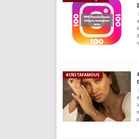
K
l
d
s
#INSTAFAMOUS
K
I
m
p