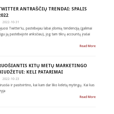
TWITTER ANTRAŠČIŲ TRENDAI: SPALIS
2022
|
2022-10-31
osi Twitter’iu, pastebėjau labai įdomią tendenciją (galimai
jeigu ją pastebėjote anksčiau), jog tam tikrų accountų įrašai
Read More
RUOŠIANTIS KITŲ METŲ MARKETINGO
BIUDŽETUI: KELI PATARIMAI
|
2022-10-23
siruošė ir pasitvirtino, kai kam dar liko keletą mytingų. Kai kas
ryja
Read More