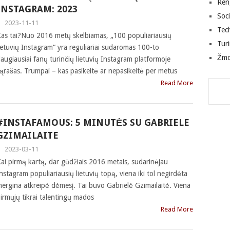
Ren
INSTAGRAM: 2023
Soci
|
2023-11-11
Tec
as tai?Nuo 2016 metų skelbiamas, „100 populiariausių
Tur
ietuvių Instagram“ yra reguliariai sudaromas 100-to
Žm
augiausiai fanų turinčių lietuvių Instagram platformoje
ąrašas. Trumpai – kas pasikeitė ar nepasikeitė per metus
Read More
#INSTAFAMOUS: 5 MINUTĖS SU GABRIELE
GZIMAILAITE
|
2023-03-11
ai pirmą kartą, dar gūdžiais 2016 metais, sudarinėjau
nstagram populiariausių lietuvių topą, viena iki tol negirdėta
ergina atkreipė dėmesį. Tai buvo Gabrielė Gzimailaitė. Viena
irmųjų tikrai talentingų mados
Read More