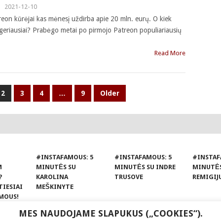
|
2021-12-10
eon kūrėjai kas mėnesį uždirba apie 20 mln. eurų. O kiek
si geriausiai? Prabėgo metai po pirmojo Patreon populiariausių
Read More
2
3
4
…
9
Older
#INSTAFAMOUS: 5
#INSTAFAMOUS: 5
#INSTAF
M
MINUTĖS SU
MINUTĖS SU INDRE
MINUTĖS
?
KAROLINA
TRUSOVE
REMIGIJ
TIESIAI
MEŠKINYTE
MOUS!
MES NAUDOJAME SLAPUKUS („COOKIES“).