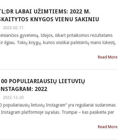
TL;DR LABAI UŽIMTIEMS: 2022 M.
SKAITYTOS KNYGOS VIENU SAKINIU
|
2023-02-11
keisiančios gyvenimą. Idėjos, iškart pritaikomos rezultatams
r ilgiau. Tokių knygų, kurios visiškai pateisintų mano lūkestį,
Read More
100 POPULIARIAUSIŲ LIETUVIŲ
INSTAGRAM: 2022
|
2022-12-20
populiariausių lietuvių Instagram“ yra reguliariai sudaromas
ų Instagram platformoje sąrašas. Trumpai – kas pasikeitė per
Read More