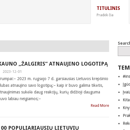
TITULINIS
Pradėk čia
Searc
KAUNO „ŽALGIRIS“ ATNAUJINO LOGOTIPĄ
TEM
|
2023-12-01
#in
rumpai:– 2023 m. rugsėjo 7 d. garsiausias Lietuvos krepšinio
Įgūd
lubas atnaujino savo logotipą;– kaip ir buvo galima tikėtis,
tnaujinimas sukėlė daug reakcijų, kurių didžioji dauguma
Įvai
uvo labiau neigiamos;–
Kita
Read More
Kny
Pra
Rek
100 POPULIARIAUSIŲ LIETUVIŲ