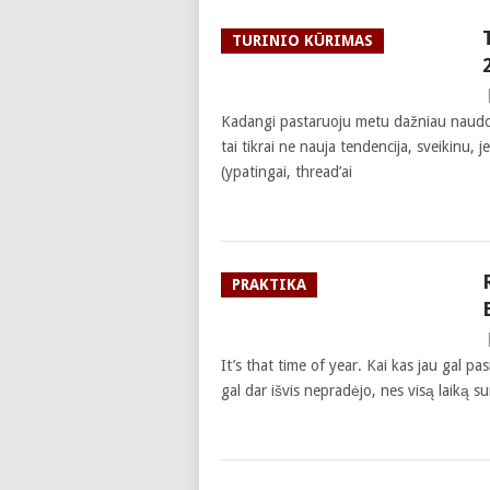
TURINIO KŪRIMAS
Kadangi pastaruoju metu dažniau naudoju
tai tikrai ne nauja tendencija, sveikinu, 
(ypatingai, thread’ai
PRAKTIKA
It’s that time of year. Kai kas jau gal pa
gal dar išvis nepradėjo, nes visą laiką su