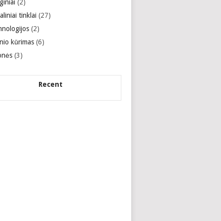
giniai
(2)
aliniai tinklai
(27)
hnologijos
(2)
inio kūrimas
(6)
onės
(3)
Recent