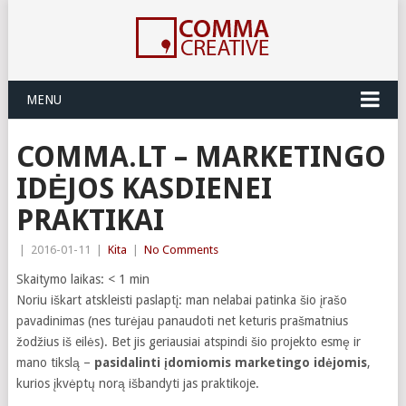
MENU
COMMA.LT – MARKETINGO
IDĖJOS KASDIENEI
PRAKTIKAI
|
2016-01-11
|
Kita
|
No Comments
Skaitymo laikas:
< 1
min
Noriu iškart atskleisti paslaptį: man nelabai patinka šio įrašo
pavadinimas (nes turėjau panaudoti net keturis prašmatnius
žodžius iš eilės). Bet jis geriausiai atspindi šio projekto esmę ir
mano tikslą –
pasidalinti įdomiomis marketingo idėjomis
,
kurios įkvėptų norą išbandyti jas praktikoje.