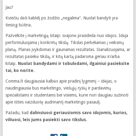
Jau?
Kviečiu dėti kablelį po žodžio „negalima“. Nuolat bandyti yra
tiesiog būtina.
Pažvelkite į marketingą šitaip: svajonė prasideda nuo idėjos. Idėja
performuluojama į konkretų tikslą. Tikslas perkeliamas į veiksmų
planą. Planas įvykdomas ir gaunamas rezultatas. Išanalizuojama, ar
rezultatas pasiekė tikslą, ir kitą kartą padaroma geriau ir/arba
kitaip.
Nuolat bandydami ir tobulėdami, ilgainiui pasieksite
tai, ko norite.
Comma.lt daugiausiai kalbės apie pradinį lygmenį – idėjas, o
naudingiausia bus marketingo, viešųjų ryšių ir pardavimų
specialistams ir studentams bei visiems, kurie nori daugiau sužinoti
apie išties vaizduotę audrinantį marketingo pasaulį.
Pažadu, kad
dalinsiuosi geriausiomis savo idėjomis, kurios,
viliuosi, leis jums pasiekti savo tikslus.