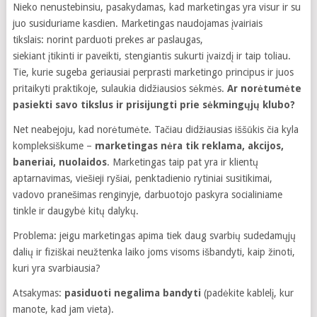
Nieko nenustebinsiu, pasakydamas, kad marketingas yra visur ir su
juo susiduriame kasdien. Marketingas naudojamas įvairiais
tikslais: norint parduoti prekes ar paslaugas,
siekiant įtikinti ir paveikti, stengiantis sukurti įvaizdį ir taip toliau.
Tie, kurie sugeba geriausiai perprasti marketingo principus ir juos
pritaikyti praktikoje, sulaukia didžiausios sėkmės.
Ar norėtumėte
pasiekti savo tikslus ir prisijungti prie sėkmingųjų klubo?
Net neabejoju, kad norėtumėte. Tačiau didžiausias iššūkis čia kyla
kompleksiškume –
marketingas nėra tik reklama, akcijos,
baneriai, nuolaidos
. Marketingas taip pat yra ir klientų
aptarnavimas, viešieji ryšiai, penktadienio rytiniai susitikimai,
vadovo pranešimas renginyje, darbuotojo paskyra socialiniame
tinkle ir daugybė kitų dalykų.
Problema: jeigu marketingas apima tiek daug svarbių sudedamųjų
dalių ir fiziškai neužtenka laiko joms visoms išbandyti, kaip žinoti,
kuri yra svarbiausia?
Atsakymas:
pasiduoti negalima bandyti
(padėkite kablelį, kur
manote, kad jam vieta).