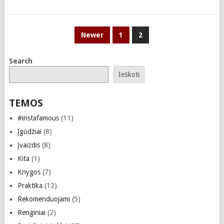
POSTS
Newer
1
2
PAGINATION
Search
Ieškoti
TEMOS
#instafamous
(11)
Įgūdžiai
(8)
Įvaizdis
(8)
Kita
(1)
Knygos
(7)
Praktika
(12)
Rekomenduojami
(5)
Renginiai
(2)