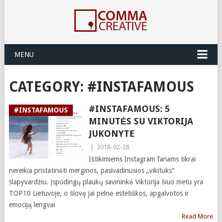
MENU
CATEGORY:
#INSTAFAMOUS
#INSTAFAMOUS: 5
#INSTAFAMOUS
MINUTĖS SU VIKTORIJA
JUKONYTE
|
2018-02-28
Ištikimiems Instagram fanams tikrai
nereikia pristatinėti merginos, pasivadinusios „vikituks“
slapyvardžiu. Įspūdingų plaukų savininkė Viktorija šiuo metu yra
TOP10 Lietuvoje, o šlovę jai pelnė estetiškos, apgalvotos ir
emociją lengvai
Read More