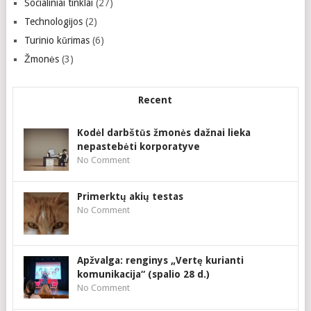
Socialiniai tinklai
(27)
Technologijos
(2)
Turinio kūrimas
(6)
Žmonės
(3)
Recent
Kodėl darbštūs žmonės dažnai lieka
nepastebėti korporatyve
No Comment
Primerktų akių testas
No Comment
Apžvalga: renginys „Vertę kurianti
komunikacija“ (spalio 28 d.)
No Comment