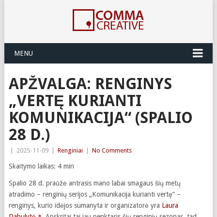
MENU
APŽVALGA: RENGINYS
„VERTĘ KURIANTI
KOMUNIKACIJA“ (SPALIO
28 D.)
|
2025-11-09
|
Renginiai
|
No Comments
Skaitymo laikas:
4
min
Spalio 28 d. praūžė antrasis mano labai smagaus šių metų
atradimo – renginių serijos „Komunikacija kurianti vertę“ –
renginys, kurio idėjos sumanyta ir organizatorė yra
Laura
Dabulytė↗
. Apskritai tai jau penktasis šių renginių sezonas, tad