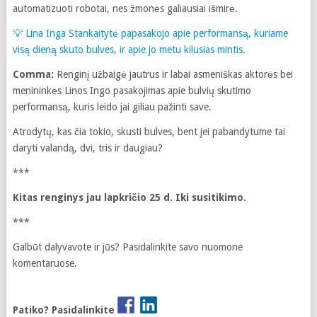
automatizuoti robotai, nes žmonės galiausiai išmirė.
💡 Lina Inga Stankaitytė papasakojo apie performansą, kuriame
visą dieną skuto bulves, ir apie jo metu kilusias mintis.
Comma:
Renginį užbaigė jautrus ir labai asmeniškas aktorės bei
menininkės Linos Ingo pasakojimas apie bulvių skutimo
performansą, kuris leido jai giliau pažinti save.
Atrodytų, kas čia tokio, skusti bulves, bent jei pabandytume tai
daryti valandą, dvi, tris ir daugiau?
***
Kitas renginys jau lapkričio 25 d. Iki susitikimo.
***
Galbūt dalyvavote ir jūs? Pasidalinkite savo nuomone
komentaruose.
Patiko? Pasidalinkite