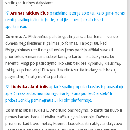
vertingas turinys dalyviams.
💡
Arūnas Mickevičius
pasidalino istorija apie tai, kaip gimė noras
remti paralimpiečius ir įrodė, kad jie – herojai kaip ir visi
sportininkai.
Comma:
A. Mickevičius palietė ypatingai svarbią temą – verslo
dėmesį neįgaliesiems ir galimas jo formas. Taipogi tai, kad
išsigryninimas remti neįgaliuosius jiems padėjo aiškiai suvokti
prioritetus remiamiems subjektams, o kartu – ir atsakymas, ko
neremti. Visgi po pasirodymo liko šiek tiek ore kybančių klausimų,
tokių, kaip kuo visgi Bitė yra išskirtinė su šia iniciatyva ir kokią
pagrindinę žinutę norėta perteikti.
💡
Liudvikas Andriulis
aptarė spalio populiariausius ir papasakojo
apie žiniasklaidos monitoringo įrankį, kuris jau leidžia stebėti
prekės ženklų paminėjimus „TikTok“ platformoje.
Comma:
labai laukiau L. Andriulio pasirodymo, o kartu tai buvo ir
pirmas kartas, kada Liudviką mačiau gyvai scenoje. Dažnas
prisimins, kad buvo metas, kuomet Liudvikas itin aktyviai dalyvavo