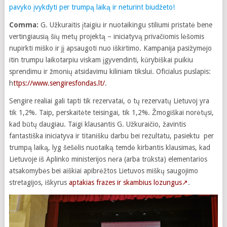
pavyko įvykdyti per trumpą laiką ir neturint biudžeto!
Comma:
G. Užkuraitis įtaigiu ir nuotaikingu stiliumi pristatė bene
vertingiausią šių metų projektą – iniciatyvą privačiomis lėšomis
nupirkti miško ir jį apsaugoti nuo iškirtimo. Kampanija pasižymėjo
itin trumpu laikotarpiu viskam įgyvendinti, kūrybiškai puikiu
sprendimu ir žmonių atsidavimu kiliniam tikslui. Oficialus puslapis:
h
ttps://www.sengiresfondas.lt/
.
Sengire realiai gali tapti tik rezervatai, o tų rezervatų Lietuvoj yra
tik 1,2%. Taip, perskaitėte teisingai, tik 1,2%. Žmogiškai norėtųsi,
kad būtų daugiau. Taigi klausantis G. Užkuraičio, žavintis
fantastiška iniciatyva ir titanišku darbu bei rezultatu, pasiektu per
trumpą laiką, lyg šešėlis nuotaiką temdė kirbantis klausimas, kad
Lietuvoje iš Aplinko ministerijos nėra (arba trūksta) elementarios
atsakomybės bei aiškiai apibrėžtos Lietuvos miškų saugojimo
stretagijos, iškyrus
aptakias frazes ir skambius lozungus
↗
.