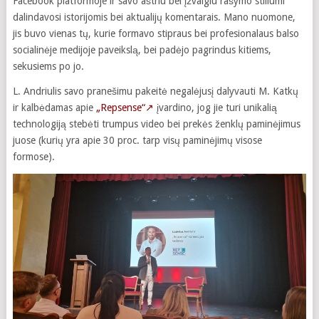
Facebook platformoje ir savo aštriu bei įžvalgiu rašymo stiliumi
dalindavosi istorijomis bei aktualijų komentarais. Mano nuomone,
jis buvo vienas tų, kurie formavo stipraus bei profesionalaus balso
socialinėje medijoje paveikslą, bei padėjo pagrindus kitiems,
sekusiems po jo.
L. Andriulis savo pranešimu pakeitė negalėjusį dalyvauti M. Katkų
ir kalbėdamas apie
„Repsense“
↗
įvardino, jog jie turi unikalią
technologiją stebėti trumpus video bei prekės ženklų paminėjimus
juose (kurių yra apie 30 proc. tarp visų paminėjimų visose
formose).