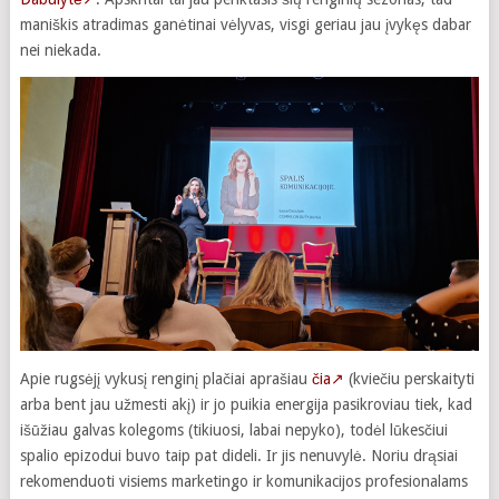
maniškis atradimas ganėtinai vėlyvas, visgi geriau jau įvykęs dabar
nei niekada.
Apie rugsėjį vykusį renginį plačiai aprašiau
čia↗
(kviečiu perskaityti
arba bent jau užmesti akį) ir jo puikia energija pasikroviau tiek, kad
išūžiau galvas kolegoms (tikiuosi, labai nepyko), todėl lūkesčiui
spalio epizodui buvo taip pat dideli. Ir jis nenuvylė. Noriu drąsiai
rekomenduoti visiems marketingo ir komunikacijos profesionalams