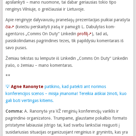
apsilankyti – mano nuomone, tai dabar geriausias tokio tipo
renginys Vilniuje, o greičiausiai ir Lietuvoje.
Apie renginyje dalyvavusių pranešėjų prezentacijas puikiai parašyta
čia
↗
(kviečiu perskaityti įrašą ir pamėgti L. Dabulytės kom-
agentūros „Comms On Duty“ Linkedin
profilį
↗
), tad aš,
pasiskolindamas pagrindines tezes, tik papildysiu komentarais iš
savo pusės.
Žemiau tekstas su lempute iš Linkedin „Comms On Duty“ Linkedin
įrašo, o žemiau – mano komentaras.
**
💡
Agne Ranonyte
patikino, kad patekti ant norimos
konferencijos scenos – misija įmanoma! Tereikia aiškiai žinoti, kuo
gali būti vertingas kitiems.
Comma:
A. Ranonytė yra VŽ renginių konferencijų variklis ir
pagrindinė organizatorė. Trumpame, glaustame pokalbio formato
pristatyme labiausiai įstrigo tai, kad svarbu lanksčiai reaguoti į
susidariusias situacijas organizuojant renginius ir grynintis, kas yra