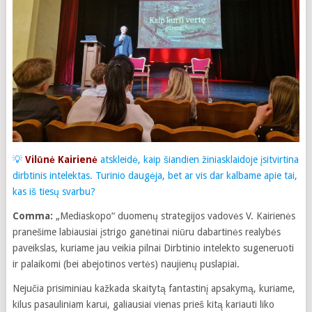
💡
Vilūnė Kairienė
atskleidė, kaip šiandien žiniasklaidoje įsitvirtina
dirbtinis intelektas. Turinio daugėja, bet ar vis dar kalbame apie tai,
kas iš tiesų svarbu?
Comma:
„Mediaskopo“ duomenų strategijos vadovės V. Kairienės
pranešime labiausiai įstrigo ganėtinai niūru dabartinės realybės
paveikslas, kuriame jau veikia pilnai Dirbtinio intelekto sugeneruoti
ir palaikomi (bei abejotinos vertės) naujienų puslapiai.
Nejučia prisiminiau kažkada skaitytą fantastinį apsakymą, kuriame,
kilus pasauliniam karui, galiausiai vienas prieš kitą kariauti liko