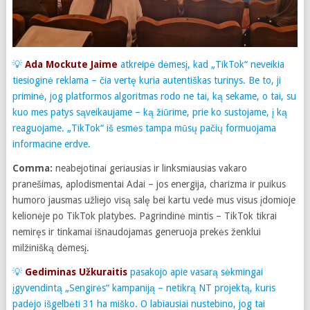
💡
Ada Mockute Jaime
atkreipė dėmesį, kad „TikTok“ neveikia
tiesioginė reklama – čia vertę kuria autentiškas turinys. Be to, ji
priminė, jog platformos algoritmas rodo ne tai, ką sekame, o tai, su
kuo mes patys sąveikaujame – ką žiūrime, prie ko sustojame, į ką
reaguojame. „TikTok“ iš esmės tampa mūsų pačių formuojama
informacine erdve.
Comma:
neabejotinai geriausias ir linksmiausias vakaro
pranešimas, aplodismentai Adai – jos energija, charizma ir puikus
humoro jausmas užliejo visą salę bei kartu vedė mus visus įdomioje
kelionėje po TikTok platybes. Pagrindinė mintis – TikTok tikrai
nemiręs ir tinkamai išnaudojamas generuoja prekės ženklui
milžinišką dėmesį.
💡
Gediminas Užkuraitis
pasakojo apie vasarą sėkmingai
įgyvendintą „Sengirės“ kampaniją – netikrą NT projektą, kuris
padėjo išgelbėti 31 ha miško. O labiausiai nustebino, jog tai