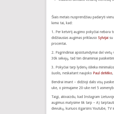
Šiais metais nusprendžiau padaryti vieną
lėmė tai, kad:
1. Per ketvirtį augimo pokyčiai nebėra t
didžiausias augimas priklauso
Sylvijai
su 
procentai.
2. Pagrindiniai apsistumdymai dėl vietų
30k sekėjų, tad ten dinaminiai pasikeiti
3. Pokyčiai tarp lyderių išlieka minimal
šuolis, neskaitant naujoko
Paul deMiko
Bendrai imant – didžioji dalis visų pasi
uke, o pirmajame 20-uke net 5 asmenybė
Taigi, akivaizdu, kad Instagram Lietuvoj
augimus matysime tik tarp – A) tarptauti
dievukų, kuriuos išgarsins Youtube, TV i