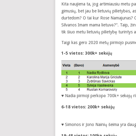
Kita naujiena ta, jog artimiausiu metu pa
gimusių, bet jau be lietuvių pilietybės, 
durtedom? O tai kur Rose Namajunas? O t
Silvanos Imam mama lietuvė?“. Taip, žinoj
tik šiuo metu lietuvių pilietybę turintys
Taigi kas gero 2020 metų pirmojo pusmeč
1-5 vietos: 300k+ sekėjų
♥ Nadia pirmoji perkopė 700k+ sekėjų ribą
6-18 vietos: 200k+ sekėjų
♥ Simonos ir Jono Nainių šeima yra daugi
19-48 vietos: 100k+ sekėjų