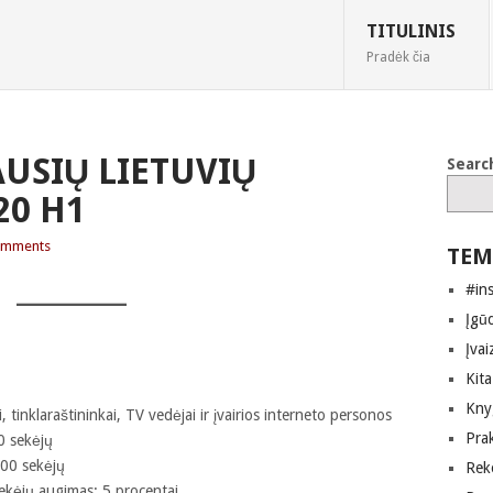
TITULINIS
Pradėk čia
AUSIŲ LIETUVIŲ
Searc
20 H1
omments
TEM
#in
Įgūd
Įvai
Kita
Kny
, tinklaraštininkai, TV vedėjai ir įvairios interneto personos
Pra
0 sekėjų
000 sekėjų
Rek
ekėjų augimas: 5 procentai