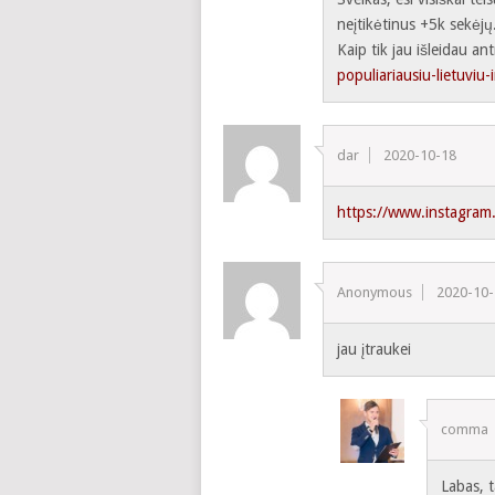
neįtikėtinus +5k sekėjų
Kaip tik jau išleidau 
populiariausiu-lietuvi
dar
2020-10-18
https://www.instagram
Anonymous
2020-10
jau įtraukei
comma
Labas, 