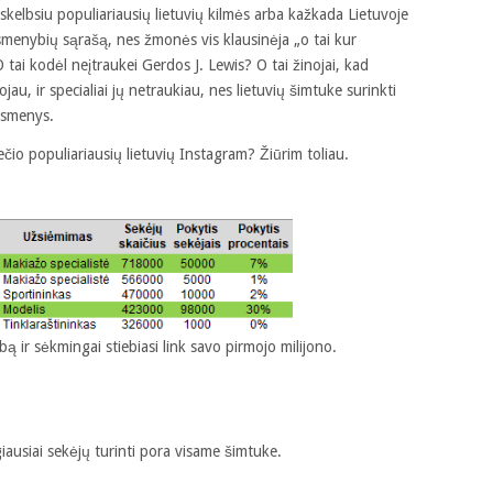
skelbsiu populiariausių lietuvių kilmės arba kažkada Lietuvoje
asmenybių sąrašą, nes žmonės vis klausinėja „o tai kur
ai kodėl neįtraukei Gerdos J. Lewis? O tai žinojai, kad
au, ir specialiai jų netraukiau, nes lietuvių šimtuke surinkti
 asmenys.
io populiariausių lietuvių Instagram? Žiūrim toliau.
 ir sėkmingai stiebiasi link savo pirmojo milijono.
ausiai sekėjų turinti pora visame šimtuke.