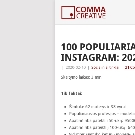
100 POPULIARI
INSTAGRAM: 20
|
2020-02-10
|
Socialiniai tinklai
|
21 C
Skaitymo laikas:
3
min
Tik faktai:
Šimtuke 62 moterys ir 38 vyrai
Populiariausios profesijos – modeliai
Apatinė riba patekti į 50-uką: 9500
Apatinė riba pateikti į 100-uką: 64
Vidutinis šimtuko keturių mėnesių s