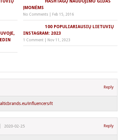
ETUVIŲ
HASHTAGŲ NAUDOJIMO GIDAS
ĮMONĖMS
No Comments
|
Feb 15, 2016
100 POPULIARIAUSIŲ LIETUVIŲ
UVOJE,
INSTAGRAM: 2023
KEDIN
1 Comment
|
Nov 11, 2023
Reply
alticbrands.eu/influencers/lt
Reply
2020-02-25