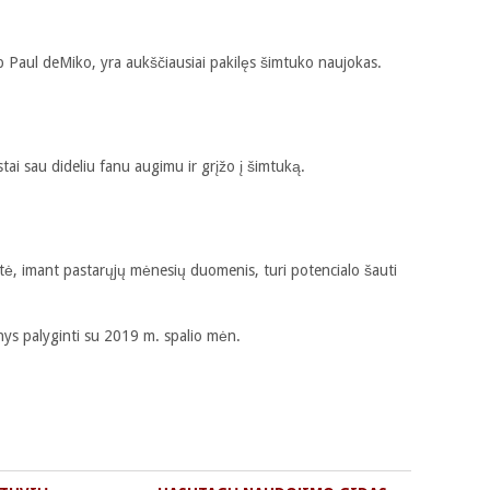
ip Paul deMiko, yra aukščiausiai pakilęs šimtuko naujokas.
tai sau dideliu fanu augimu ir grįžo į šimtuką.
ė, imant pastarųjų mėnesių duomenis, turi potencialo šauti
ys palyginti su 2019 m. spalio mėn.