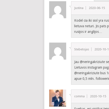
Justina
2020-06-15
Kodel cia iki siol yra 
lietuva neturi. Jis pats 
rusijos ir anglijos…
Stebetojas
2020-10-1
Jau @neringakriziute sen
Lietuvos instagram paga
@neringakriziute bus 1m
apue 0,5 mln. followeri
comma
2020-10-15
Sveikas, esi visiškai te