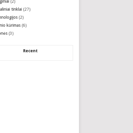
giniai
(2)
aliniai tinklai
(27)
hnologijos
(2)
inio kūrimas
(6)
onės
(3)
Recent