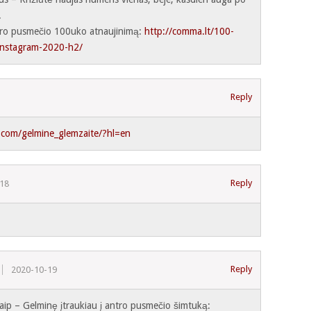
.
antro pusmečio 100uko atnaujinimą:
http://comma.lt/100-
u-instagram-2020-h2/
Reply
.com/gelmine_glemzaite/?hl=en
Reply
-18
Reply
2020-10-19
taip – Gelminę įtraukiau į antro pusmečio šimtuką: