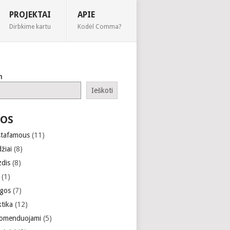
PROJEKTAI
APIE
Dirbkime kartu
Kodėl Comma?
h
Ieškoti
OS
stafamous
(11)
žiai
(8)
zdis
(8)
(1)
gos
(7)
ktika
(12)
omenduojami
(5)