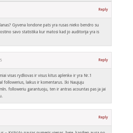
Reply
ruslanas? Gyvena londone pats yra rusas nieko bendro su
postino savo statistika kur matosi kad jo auditorija yra is
Reply
5
iai visas rydliovas ir visus kitus aplenkė ir yra Nr.1
l followerius, laikus ir komentarus. Iki Naujuju
ln. followeriu garantuoju, ten ir antras acountas pas ja jai
u.
Reply
isus – Križiūtė naujas numeris vienas, beje, kasdien auga po