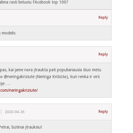
alima rasti lietuviu FAcebook top 100?
Reply
ų modelis
Reply
pas, kai jame nėra įtraukta pati populiariausia šiuo metu
ė @neringakriziute (Neringa Križiūtė), kuri renka ir virš
oje….
com/neringakriziute/
Reply
2020-04-26
etrai, būtinai įtrauksiu!