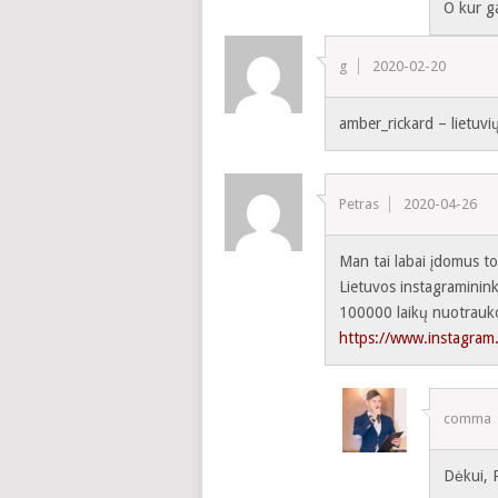
O kur g
g
2020-02-20
amber_rickard – lietuvi
Petras
2020-04-26
Man tai labai įdomus to
Lietuvos instagraminink
100000 laikų nuotrauk
https://www.instagram.
comma
Dėkui, P