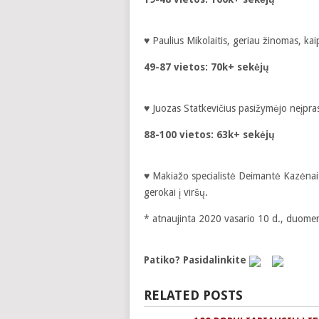
♥ Paulius Mikolaitis, geriau žinomas, ka
49-87 vietos: 70k+ sekėjų
♥ Juozas Statkevičius pasižymėjo neįpras
88-100 vietos: 63k+ sekėjų
♥ Makiažo specialistė Deimantė Kazėnait
gerokai į viršų.
* atnaujinta 2020 vasario 10 d., duomen
Patiko? Pasidalinkite
RELATED POSTS