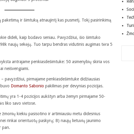
Ren
Soci
Tec
 paketimą ir šimtuką atnaujintį kas pusmetį. Tokį pasirinkimą
Tur
Žm
okie dideli, kaip būdavo seniau. Pavyzdžiui, šio šimtuko
98k naujų sekėjų. Tuo tarpu bendras vidutinis augimas tėra 5
 vyksta antrajame penkiasdešimtuke: 50 asmenybių skiria vos
mai neišvengiami.
ūs – pavyzdžiui, pirmajame penkiasdešimtuke didžiausias
, buvo
Domanto Sabonio
pakilimas per devynias pozicijas.
keitimų yra 1-4 pozicijos aukštyn arba žemyn pirmajame 50-
s liko savo vietose.
e žmonių kiekiu pasisotino ir artimiausiu metu didesnius
nei rinkai orientuotų paskyrų; B) naujų lietuvių jaunimo
r pan.