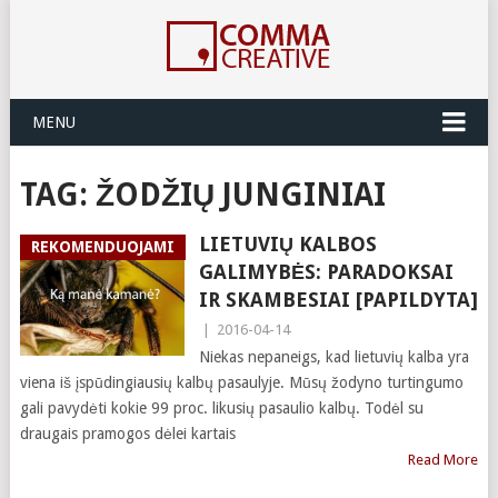
MENU
TAG:
ŽODŽIŲ JUNGINIAI
LIETUVIŲ KALBOS
REKOMENDUOJAMI
GALIMYBĖS: PARADOKSAI
IR SKAMBESIAI [PAPILDYTA]
|
2016-04-14
Niekas nepaneigs, kad lietuvių kalba yra
viena iš įspūdingiausių kalbų pasaulyje. Mūsų žodyno turtingumo
gali pavydėti kokie 99 proc. likusių pasaulio kalbų. Todėl su
draugais pramogos dėlei kartais
Read More