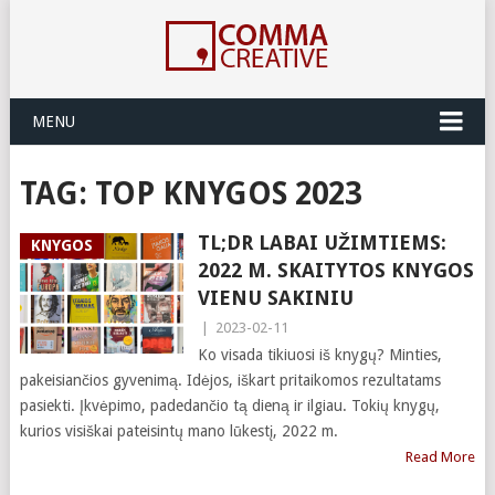
MENU
TAG:
TOP KNYGOS 2023
TL;DR LABAI UŽIMTIEMS:
KNYGOS
2022 M. SKAITYTOS KNYGOS
VIENU SAKINIU
|
2023-02-11
Ko visada tikiuosi iš knygų? Minties,
pakeisiančios gyvenimą. Idėjos, iškart pritaikomos rezultatams
pasiekti. Įkvėpimo, padedančio tą dieną ir ilgiau. Tokių knygų,
kurios visiškai pateisintų mano lūkestį, 2022 m.
Read More