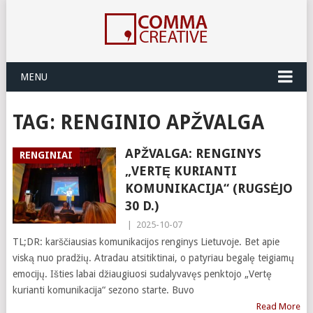
MENU
TAG:
RENGINIO APŽVALGA
APŽVALGA: RENGINYS
RENGINIAI
„VERTĘ KURIANTI
KOMUNIKACIJA“ (RUGSĖJO
30 D.)
|
2025-10-07
TL;DR: karščiausias komunikacijos renginys Lietuvoje. Bet apie
viską nuo pradžių. Atradau atsitiktinai, o patyriau begalę teigiamų
emocijų. Išties labai džiaugiuosi sudalyvavęs penktojo „Vertę
kurianti komunikacija“ sezono starte. Buvo
Read More