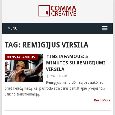
MENU
TAG:
REMIGIJUS VIRSILA
#INSTAFAMOUS: 5
#INSTAFAMOUS
MINUTĖS SU REMIGIJUMI
VIRŠILA
|
2020-10-28
Remigijus mano dėmesį patraukė jau
prieš keletą metų, kai pasirodė straipsnis delfi.lt apie įkvepiančią
vaikino transformaciją.
Read More