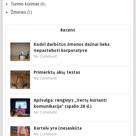
Turinio kūrimas
(6)
Žmonės
(3)
Recent
Kodėl darbštūs žmonės dažnai lieka
nepastebėti korporatyve
No Comment
Primerktų akių testas
No Comment
Apžvalga: renginys „Vertę kurianti
komunikacija“ (spalio 28 d.)
No Comment
Kartelė yra (ne)aukšta
No Comment