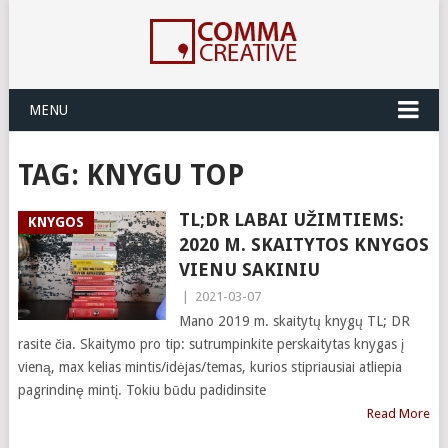
MENU
TAG:
KNYGU TOP
TL;DR LABAI UŽIMTIEMS:
KNYGOS
2020 M. SKAITYTOS KNYGOS
VIENU SAKINIU
|
2021-03-07
Mano 2019 m. skaitytų knygų TL; DR
rasite čia. Skaitymo pro tip: sutrumpinkite perskaitytas knygas į
vieną, max kelias mintis/idėjas/temas, kurios stipriausiai atliepia
pagrindinę mintį. Tokiu būdu padidinsite
Read More