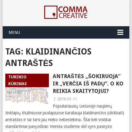
MENU
TAG:
KLAIDINANČIOS
ANTRAŠTĖS
ANTRAŠTĖS „ŠOKIRUOJA“
TURINIO
IR „VERČIA IŠ PADŲ“. O KO
KŪRIMAS
REIKIA SKAITYTOJUI?
|
2016-01-11
Populiariausių Lietuvoje naujienų
tinklapių tituliniuose puslapiuose karaliauja klaidinančios (clickbait)
antraštės ir tai tarsi jau nieko nebestebina. Štai keli visiškai
standartiniai pavyzdžiai: Vieniša studentė dėl vyro pasiryžo