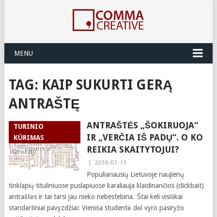
MENU
TAG:
KAIP SUKURTI GERĄ
ANTRAŠTĘ
ANTRAŠTĖS „ŠOKIRUOJA“
TURINIO
IR „VERČIA IŠ PADŲ“. O KO
KŪRIMAS
REIKIA SKAITYTOJUI?
|
2016-01-11
Populiariausių Lietuvoje naujienų
tinklapių tituliniuose puslapiuose karaliauja klaidinančios (clickbait)
antraštės ir tai tarsi jau nieko nebestebina. Štai keli visiškai
standartiniai pavyzdžiai: Vieniša studentė dėl vyro pasiryžo