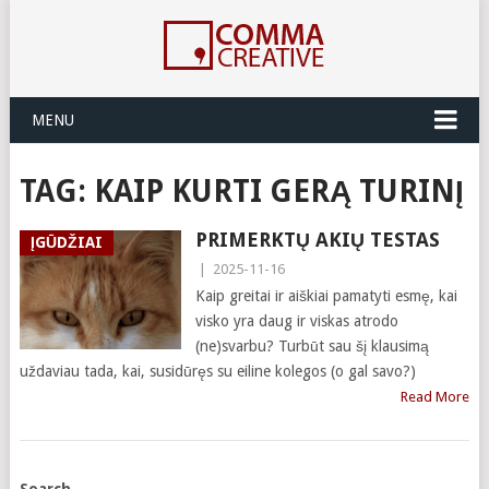
MENU
TAG:
KAIP KURTI GERĄ TURINĮ
PRIMERKTŲ AKIŲ TESTAS
ĮGŪDŽIAI
|
2025-11-16
Kaip greitai ir aiškiai pamatyti esmę, kai
visko yra daug ir viskas atrodo
(ne)svarbu? Turbūt sau šį klausimą
uždaviau tada, kai, susidūręs su eiline kolegos (o gal savo?)
Read More