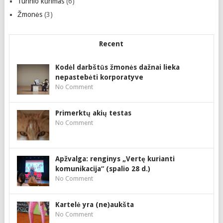
Turinio kūrimas
(6)
Žmonės
(3)
Recent
Kodėl darbštūs žmonės dažnai lieka
nepastebėti korporatyve
No Comment
Primerktų akių testas
No Comment
Apžvalga: renginys „Vertę kurianti
komunikacija“ (spalio 28 d.)
No Comment
Kartelė yra (ne)aukšta
No Comment