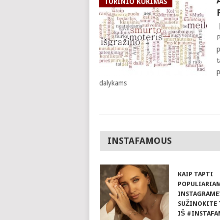
TURINIO KŪRIMAS
P
p
t
p
dalykams
INSTAFAMOUS
KAIP TAPTI
POPULIARIA
INSTAGRAME
SUŽINOKITE 
IŠ #INSTAFA