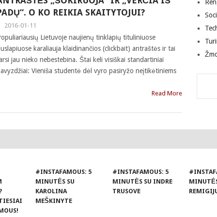
ANTRAŠTĖS „ŠOKIRUOJA“ IR „VERČIA IŠ
Ren
PADŲ“. O KO REIKIA SKAITYTOJUI?
Soci
|
2016-01-11
Tec
opuliariausių Lietuvoje naujienų tinklapių tituliniuose
Tur
uslapiuose karaliauja klaidinančios (clickbait) antraštės ir tai
Žm
arsi jau nieko nebestebina. Štai keli visiškai standartiniai
avyzdžiai: Vieniša studentė dėl vyro pasiryžo neįtikėtiniems
Read More
#INSTAFAMOUS: 5
#INSTAFAMOUS: 5
#INSTAF
M
MINUTĖS SU
MINUTĖS SU INDRE
MINUTĖS
?
KAROLINA
TRUSOVE
REMIGIJ
TIESIAI
MEŠKINYTE
MOUS!