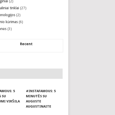
giniai
(2)
aliniai tinklai
(27)
hnologijos
(2)
inio kūrimas
(6)
onės
(3)
Recent
AMOUS: 5
#INSTAFAMOUS: 5
 SU
MINUTĖS SU
UMI VIRŠILA
AUGUSTE
AUGUSTINAITE