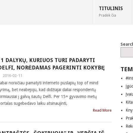
TITULINIS
Pradėk čia
Searc
11 DALYKŲ, KURIUOS TURI PADARYTI
DELFI, NORĖDAMAS PAGERINTI KOKYBĘ
TEM
|
2016-02-11
#in
abai norėčiau pamatyti interneto puslapių top of mind
Įgūd
yrimą, bet neabejoju, kad didžiajai daliai respondentų
Įvai
irmiausiai į galvą šautų Delfi. Per 15+ gyvavimo metų
Kita
ortalas sugebėdavo laiku atsinaujinti,
Kny
Read More
Pra
Rek