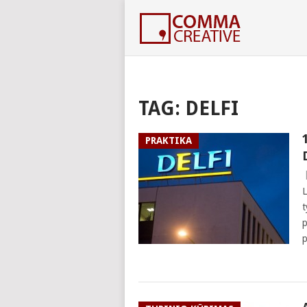
TAG:
DELFI
PRAKTIKA
L
t
p
p