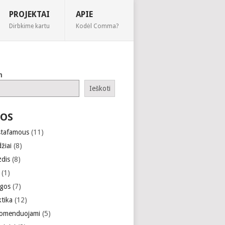
PROJEKTAI
APIE
Dirbkime kartu
Kodėl Comma?
h
Ieškoti
OS
stafamous
(11)
žiai
(8)
zdis
(8)
(1)
gos
(7)
ktika
(12)
omenduojami
(5)