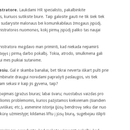
stratore.
Laukdami HR specialisto, pakalbinkite
, kuriuos sutiksite biure. Taip galėsite gauti ne tik šiek tiek
ir sudarysite malonaus bei komunikabilaus žmogaus įspūdį.
nistratorės nuomonės, kokį pirmą įspūdį paliko tas naujai
inistratorė mėgdavo man priminti, kad niekada nepamirš
atėjęs į pirmą darbo pokalbį. Tokia, atrodo, smulkmena gali
ui mes puikiai sutarėme.
esiu.
Gal ir skamba banaliai, bet tikrai neverta iškart pulti prie
ambinate draugui norėdami paprašyti paslaugos, vis tiek
am sekasi ir kaip jis gyvena, taip?
ebėjimais (gražus biuras; labai švaru; nuostabus vaizdas pro
rsaliomis problemomis, kurios pažįstamos kiekvienam (šiandien
etuviškas; etc.), asmenine istorija (jūsų bendrovę seku dar nuo
ikūrę užmiestyje; kildamas liftu į jūsų biurą, sugebėjau išlipti