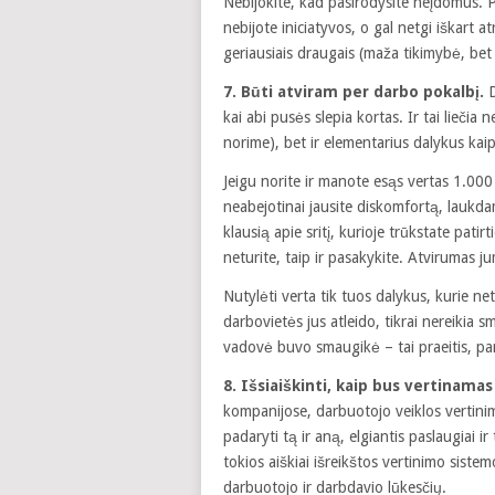
Nebijokite, kad pasirodysite neįdomus. 
nebijote iniciatyvos, o gal netgi iškart a
geriausiais draugais (maža tikimybė, bet 
7.
Būti atviram per darbo pokalbį.
D
kai abi pusės slepia kortas. Ir tai liečia
norime), bet ir elementarius dalykus kaip
Jeigu norite ir manote esąs vertas 1.000 
neabejotinai jausite diskomfortą, laukdami
klausią apie sritį, kurioje trūkstate patir
neturite, taip ir pasakykite. Atvirumas j
Nutylėti verta tik tuos dalykus, kurie ne
darbovietės jus atleido, tikrai nereikia 
vadovė buvo smaugikė – tai praeitis, pam
8. Išsiaiškinti, kaip bus vertinamas
kompanijose, darbuotojo veiklos vertinim
padaryti tą ir aną, elgiantis paslaugiai 
tokios aiškiai išreikštos vertinimo sistem
darbuotojo ir darbdavio lūkesčių.