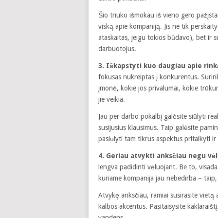
Šio triuko išmokau iš vieno gero pažįsta
viską apie kompaniją. Jis ne tik perskaity
ataskaitas, jeigu tokios būdavo), bet ir
darbuotojus.
3. Iškapstyti kuo daugiau apie rink
fokusas nukreiptas į konkurentus. Surink
įmonė, kokie jos privalumai, kokie trūku
jie veikia.
Jau per darbo pokalbį galėsite siūlyti re
susijusius klausimus. Taip galėsite pami
pasiūlyti tam tikrus aspektus pritaikyti i
4. Geriau atvykti anksčiau negu vėl
lengva padidinti vėluojant. Be to, visada 
kuriame kompanija jau nebedirba – taip,
Atvykę anksčiau, ramiai susirasite vietą 
kalbos akcentus. Pasitaisysite kaklaraištį
vandens.