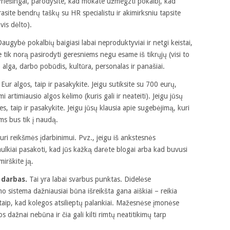
Priešingai, parodysite, kad mokate užmegzti pokalbį, kad
trasite bendrų taškų su HR specialistu ir akimirksniu tapsite
vis dėlto).
augybė pokalbių baigiasi labai neproduktyviai ir netgi keistai,
 ne tik norą pasirodyti geresniems negu esame iš tikrųjų (visi to
 alga, darbo pobūdis, kultūra, personalas ir panašiai.
Eur algos, taip ir pasakykite. Jeigu sutiksite su 700 eurų,
 artimiausio algos kėlimo (kuris gali ir neateiti). Jeigu jūsų
ties, taip ir pasakykite. Jeigu jūsų klausia apie sugebėjimą, kuri
ums bus tik į naudą.
turi reikšmės įdarbinimui. Pvz., jeigu iš ankstesnės
smulkiai pasakoti, kad jūs kažką darėte blogai arba kad buvusi
irškite ją.
 darbas.
Tai yra labai svarbus punktas. Didelėse
o sistema dažniausiai būna išreikšta gana aiškiai – reikia
ir taip, kad kolegos atsilieptų palankiai. Mažesnėse įmonėse
os dažnai nebūna ir čia gali kilti rimtų neatitikimų tarp