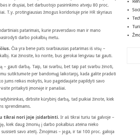
Ren
ės ir drąsiai, bet darbuotojo pasirinkimo atveju 80 proc.
Soci
ai. T.y. protingiausias žmogus koridoriuje prie HR skyriaus
Tec
Tur
andartiniais patarimais, kurie praversdavo man ir mano
Žm
asirodyti darbo pokalbių metu.
sčius.
Čia yra bene pats svarbiausias patarimas iš visų –
kalbį. Kai žinosite, ko norite, bus gerokai lengviau tai gauti.
 – gauti darbą. Taip, tai svarbu, bet taip pat svarbu žinoti,
nimu sutiktumėte per bandomąjį laikotarpį, kada galite pradėti
laiko jums reikės mokytis, kuo pageidaujate papildyti savo
ite pritaikyti įmonėje ir panašiai.
dybininkas, dirbsite kūrybinį darbą, tad puikiai žinote, kiek
iems sprendimams.
 tikrai nori joje įsidarbinti.
Ir aš tikrai turiu tai galvoje –
ję, kiek daug žmonių į darbo pokalbius ateina nieko
sisieti savo ateitį. Žinojimas – jėga, ir tai 100 proc. galioja