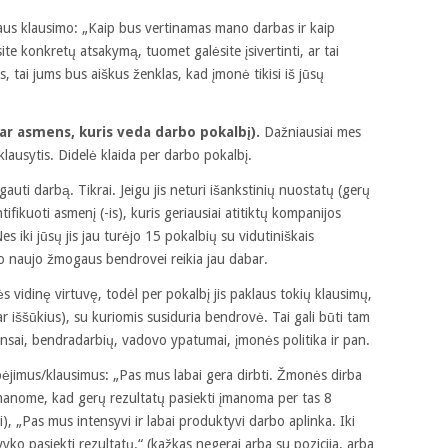
aus klausimo: „Kaip bus vertinamas mano darbas ir kaip
ite konkretų atsakymą, tuomet galėsite įsivertinti, ar tai
 tai jums bus aiškus ženklas, kad įmonė tikisi iš jūsų
 (ar asmens, kuris veda darbo pokalbį).
Dažniausiai mes
ausytis. Didelė klaida per darbo pokalbį.
gauti darbą. Tikrai. Jeigu jis neturi išankstinių nuostatų (gerų
tifikuoti asmenį (-is), kuris geriausiai atitiktų kompanijos
. Nes iki jūsų jis jau turėjo 15 pokalbių su vidutiniškais
, o naujo žmogaus bendrovei reikia jau dabar.
ės vidinę virtuvę, todėl per pokalbį jis paklaus tokių klausimų,
r iššūkius), su kuriomis susiduria bendrovė. Tai gali būti tam
uansai, bendradarbių, vadovo ypatumai, įmonės politika ir pan.
tebėjimus/klausimus: „Pas mus labai gera dirbti. Žmonės dirba
emanome, kad gerų rezultatų pasiekti įmanoma per tas 8
), „Pas mus intensyvi ir labai produktyvi darbo aplinka. Iki
yko pasiekti rezultatų.“ (kažkas negerai arba su pozicija, arba