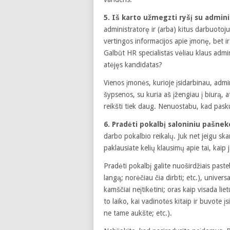
5. Iš karto užmegzti ryšį su admini
administratorę ir (arba) kitus darbuotojus
vertingos informacijos apie įmonę, bet 
Galbūt HR specialistas vėliau klaus admi
atėjęs kandidatas?
Vienos įmonės, kurioje įsidarbinau, adm
šypsenos, su kuria aš įžengiau į biurą, 
reikšti tiek daug. Nenuostabu, kad pask
6. Pradėti pokalbį saloniniu pašnek
darbo pokalbio reikalų. Juk net jeigu sk
paklausiate kelių klausimų apie tai, kaip j
Pradėti pokalbį galite nuoširdžiais past
langą; norėčiau čia dirbti; etc.), unive
kamščiai neįtikėtini; oras kaip visada li
to laiko, kai vadinotės kitaip ir buvote įs
ne tame aukšte; etc.).