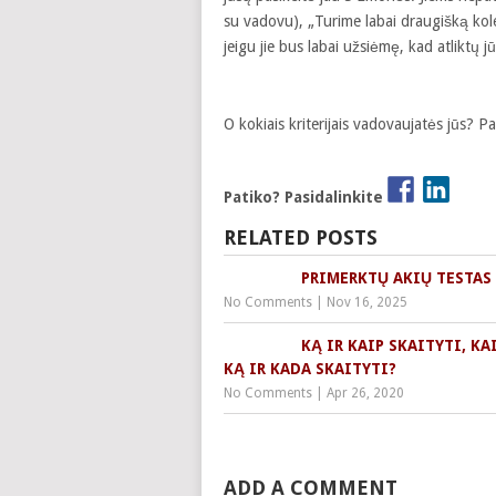
su vadovu), „Turime labai draugišką kole
jeigu jie bus labai užsiėmę, kad atliktų jū
O kokiais kriterijais vadovaujatės jūs? P
Patiko? Pasidalinkite
RELATED POSTS
PRIMERKTŲ AKIŲ TESTAS
No Comments
|
Nov 16, 2025
KĄ IR KAIP SKAITYTI, KA
KĄ IR KADA SKAITYTI?
No Comments
|
Apr 26, 2020
ADD A COMMENT