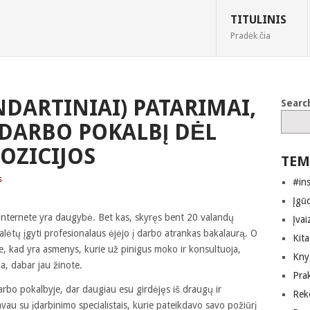
TITULINIS
Pradėk čia
ANDARTINIAI) PATARIMAI,
Searc
 DARBO POKALBĮ DĖL
OZICIJOS
TEM
s
#in
Įgūd
 internete yra daugybė. Bet kas, skyręs bent 20 valandų
Įvai
ai galėtų įgyti profesionalaus ėjėjo į darbo atrankas bakalaurą. O
Kita
te, kad yra asmenys, kurie už pinigus moko ir konsultuoja,
Kny
a, dabar jau žinote.
Pra
bo pokalbyje, dar daugiau esu girdėjęs iš draugų ir
Rek
avau su įdarbinimo specialistais, kurie pateikdavo savo požiūrį