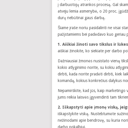
į darbuotojų atrankos procesą. Gal skamb
atveju lemia asmenybė, o 20 proc. įgūdži
durų nebūtinai gaus darbą.
Šiame įraše noriu pasidalinti ne visai st
pažįstamiems bei padėdavo kuo geriau p
1. Aiškiai žinoti savo tikslus ir lūke
aiškiai žinokite, ko siekiate per darbo po
Dažniausiai žmonės nusistato vieną tikslą
kokio atlyginimo norite, su kokiu atlygi
dirbti, kada norite pradėti dirbti, kiek 
komandą, kokius konkrečius dalykus norės
Nepamirškite, kad jūs, kaip marketingo va
jums reikia laisvės įgyvendinti tam tikr
2. Iškapstyti apie įmonę viską, jeigu
iškapstykite viską. Nustebtumėte sužino
nežinodami apie bendrovę, su kuria nori su
darbo pokalbiui.