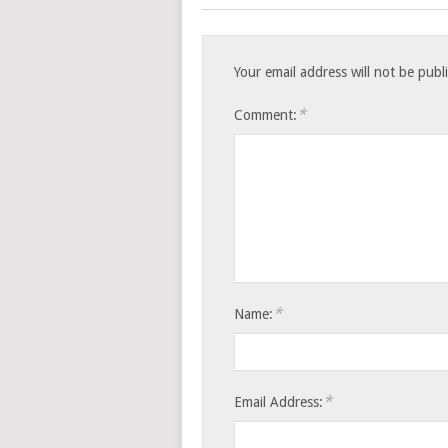
Your email address will not be publ
*
Comment:
*
Name:
*
Email Address: