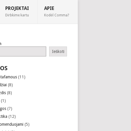
PROJEKTAI
APIE
Dirbkime kartu
Kodėl Comma?
h
Ieškoti
OS
stafamous
(11)
žiai
(8)
zdis
(8)
(1)
gos
(7)
ktika
(12)
omenduojami
(5)