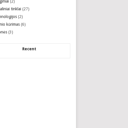
giniai
(2)
aliniai tinklai
(27)
hnologijos
(2)
inio kūrimas
(6)
onės
(3)
Recent