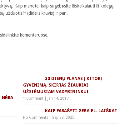
ktyvą. Kaip manote, kaip sugebėsite išsireikalauti iš kolegų,
sų užduotis?“ (didelis krūvis) ir pan.
asidalinkite komentaruose.
30 DIENŲ PLANAS Į KITOKĮ
GYVENIMĄ, SKIRTAS ŽIAURIAI
UŽSIĖMUSIAM VADYBININKUI
I NĖRA
1 Comment
|
Jan 14, 2017
KAIP PARAŠYTI GERĄ EL. LAIŠKĄ?
No Comments
|
Sep 28, 2025