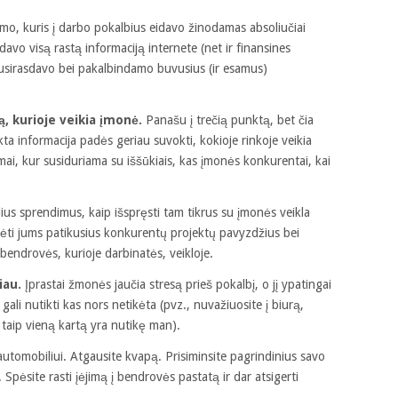
mo, kuris į darbo pokalbius eidavo žinodamas absoliučiai
davo visą rastą informaciją internete (net ir finansines
 susirasdavo bei pakalbindamo buvusius (ir esamus)
ą, kurioje veikia įmonė.
Panašu į trečią punktą, bet čia
ta informacija padės geriau suvokti, kokioje rinkoje veikia
mai, kur susiduriama su iššūkiais, kas įmonės konkurentai, kai
alius sprendimus, kaip išspręsti tam tikrus su įmonės veikla
nėti jums patikusius konkurentų projektų pavyzdžius bei
r bendrovės, kurioje darbinatės, veikloje.
iau.
Įprastai žmonės jaučia stresą prieš pokalbį, o jį ypatingai
gali nutikti kas nors netikėta (pvz., nuvažiuosite į biurą,
 taip vieną kartą yra nutikę man).
automobiliui. Atgausite kvapą. Prisiminsite pagrindinius savo
. Spėsite rasti įėjimą į bendrovės pastatą ir dar atsigerti