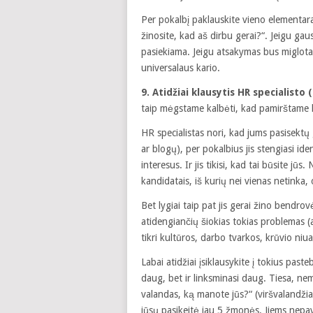
Per pokalbį paklauskite vieno elementar
žinosite, kad aš dirbu gerai?“. Jeigu gaus
pasiekiama. Jeigu atsakymas bus miglotas,
universalaus kario.
9. Atidžiai klausytis HR specialisto
taip mėgstame kalbėti, kad pamirštame kl
HR specialistas nori, kad jums pasisektų 
ar blogų), per pokalbius jis stengiasi iden
interesus. Ir jis tikisi, kad tai būsite jūs
kandidatais, iš kurių nei vienas netinka
Bet lygiai taip pat jis gerai žino bendrov
atidengiančių šiokias tokias problemas (a
tikri kultūros, darbo tvarkos, krūvio ni
Labai atidžiai įsiklausykite į tokius pas
daug, bet ir linksminasi daug. Tiesa, n
valandas, ką manote jūs?“ (viršvalandžiai
jūsų pasikeitė jau 5 žmonės. Jiems nepav