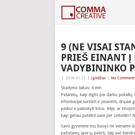
9 (NE VISAI ST
PRIEŠ EINANT Į
VADYBININKO P
|
2016-01-21
|
Įgūdžiai
|
No Comment
Skaitymo laikas:
4
min
Patarimų, kaip elgtis per darbo pokalbį,
informacijai surinkti ir įsisavinti, drąsi
paskui ir pamokyti kitus. Beje, ar žinojo
kaip geriau pateikti save per Linkedin? N
Savo gyvenime esu buvęs ne viename dar
pažįstamų apie jų patirtį, taip pat bendr