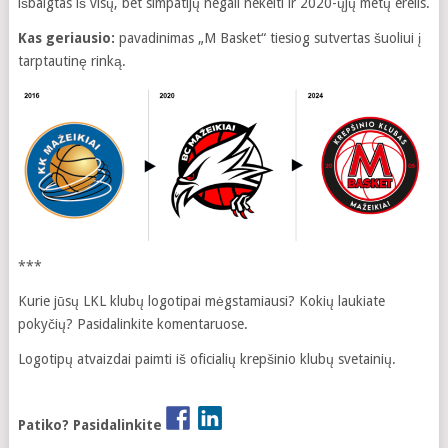
išbaigtas iš visų, bet simpatijų negali nekelti ir 2020-ųjų metų erelis.
Kas geriausio:
pavadinimas „M Basket“ tiesiog sutvertas šuoliui į
tarptautinę rinką.
***
Kurie jūsų LKL klubų logotipai mėgstamiausi? Kokių laukiate
pokyčių? Pasidalinkite komentaruose.
Logotipų atvaizdai paimti iš oficialių krepšinio klubų svetainių.
Patiko? Pasidalinkite