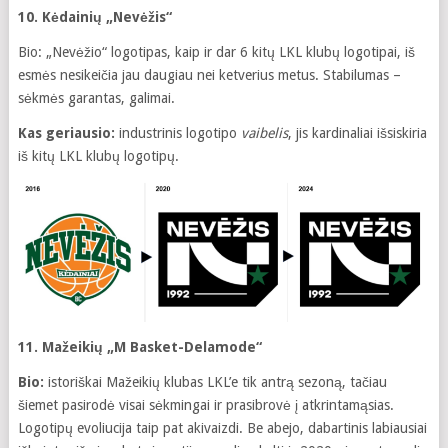
10. Kėdainių „Nevėžis“
Bio: „Nevėžio“ logotipas, kaip ir dar 6 kitų LKL klubų logotipai, iš
esmės nesikeičia jau daugiau nei ketverius metus. Stabilumas –
sėkmės garantas, galimai.
Kas geriausio:
industrinis logotipo
vaibelis
, jis kardinaliai išsiskiria
iš kitų LKL klubų logotipų.
11. Mažeikių „M Basket-Delamode“
Bio:
istoriškai Mažeikių klubas LKL’e tik antrą sezoną, tačiau
šiemet pasirodė visai sėkmingai ir prasibrovė į atkrintamąsias.
Logotipų evoliucija taip pat akivaizdi. Be abejo, dabartinis labiausiai