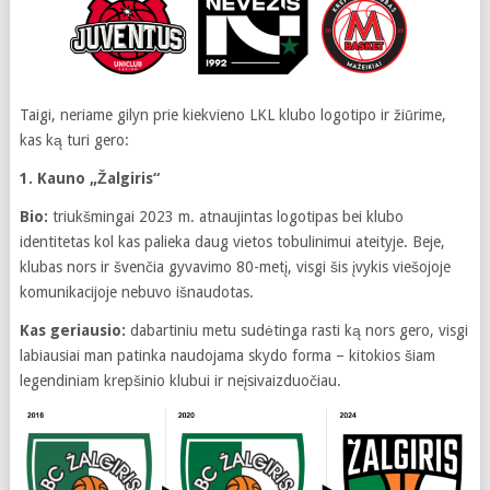
Taigi, neriame gilyn prie kiekvieno LKL klubo logotipo ir žiūrime,
kas ką turi gero:
1. Kauno „Žalgiris“
Bio:
triukšmingai 2023 m. atnaujintas logotipas bei klubo
identitetas kol kas palieka daug vietos tobulinimui ateityje. Beje,
klubas nors ir švenčia gyvavimo 80-metį, visgi šis įvykis viešojoje
komunikacijoje nebuvo išnaudotas.
Kas geriausio:
dabartiniu metu sudėtinga rasti ką nors gero, visgi
labiausiai man patinka naudojama skydo forma – kitokios šiam
legendiniam krepšinio klubui ir neįsivaizduočiau.