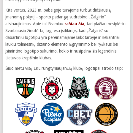
Kita vertus, 2023 m. pabaigoje turėjome turbūt didžiausią
įmanomą pokytį – sporto padangę sudrebino „Žalgirio“
atsinaujinimas. Apie tai išsamiau
rašiau čia,
tad plačiau nesiplėsiu.
Svarbiausia žinutė ta, jog, esu įsitikinęs, kad „Žalgiris“ su
dabartiniu logotipu yra pereinamajame laikotarpyje ir nekantriai
laukiu tolimesnių dizaino elemento išgryninimo bei ryškaus bei
įsimintino logotipo sukūrimo, kokio ir nusipelnė šis legendinis
Lietuvos krepšinio klubas.
Šiuo metu visų LKL rungtyniaujančių klubų logotipai atrodo taip: