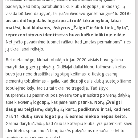
padaryti, kad būtų patobulinti LKL klubų logotipai, ir kadangi jų
visada būdavo daugybė, tai įrašai išeidavo ganėtinai griežti.
2016-
aisiais didžioji dalis logotipų atrodė tikrai nykiai, labai
matėsi, kad klubams, išskyrus „Žalgirį“ ir šiek tiek „Rytą“,
reprezentatyvus identitetas buvo kažkelioliktoje eilėje.
Net įrašo pavadinime tuomet rašiau, kad „metas permainoms“, nes
jų tikrai labai reikėjo.
Bet metai bėgo, klubai tobulėjo ir jau 2020-aisiais buvo galima
matyti daug gerų pokyčių. Didžiajai daliai klubų tolimesnis kelias
buvo jau nebe drastiškas logotipų keitimas, o tiesiog esamų
elementų tobulinimas – gaila, kad didžioji dalis klubų sustojo šiame
tobulėjimo kely, tačiau tai tikrai ne tragedija. Tad šįsyk
nusprendžiau pasirinkti pozityvesnį toną ir išskirti po vieną dalyką
apie kiekvieną logotipą, kas jame man patinka.
Norą įžvelgti
daugiau teigiamų dalykų šį kartą padiktavo ir tai, kad net
7 iš 11 klubų savo logotipų iš esmės niekuo nepasikeitė.
Galima daryti išvadą, kad šiuo laikotarpiu klubai yra patenkinti savo
identitetu, spaudimo iš fanų bazės pokyčiams nejaučia ir dėl to
esminių pertvarkymų nevyksta.