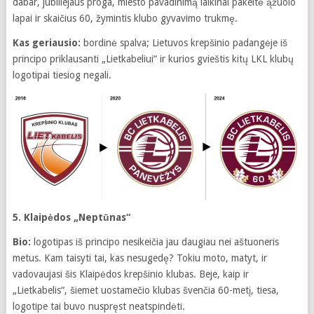
dabar, jubiliejaus proga, miesto pavadinimą laikinai pakeitė ąžuolo
lapai ir skaičius 60, žymintis klubo gyvavimo trukmę.
Kas geriausio:
bordinė spalva; Lietuvos krepšinio padangėje iš
principo priklausanti „Lietkabeliui“ ir kurios gvieštis kitų LKL klubų
logotipai tiesiog negali.
5. Klaipėdos „Neptūnas“
Bio:
logotipas iš principo nesikeičia jau daugiau nei aštuoneris
metus. Kam taisyti tai, kas nesugedę? Tokiu moto, matyt, ir
vadovaujasi šis Klaipėdos krepšinio klubas. Beje, kaip ir
„Lietkabelis“, šiemet uostamečio klubas švenčia 60-metį, tiesa,
logotipe tai buvo nuspręst neatspindėti.