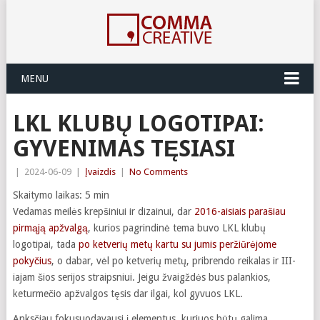
MENU
LKL KLUBŲ LOGOTIPAI:
GYVENIMAS TĘSIASI
|
2024-06-09
|
Įvaizdis
|
No Comments
Skaitymo laikas:
5
min
Vedamas meilės krepšiniui ir dizainui, dar
2016-aisiais parašiau
pirmąją apžvalgą
, kurios pagrindinė tema buvo LKL klubų
logotipai, tada
po ketverių metų kartu su jumis peržiūrėjome
pokyčius
, o dabar, vėl po ketverių metų, pribrendo reikalas ir III-
iajam šios serijos straipsniui. Jeigu žvaigždės bus palankios,
keturmečio apžvalgos tęsis dar ilgai, kol gyvuos LKL.
Anksčiau fokusuodavausi į elementus, kuriuos būtų galima