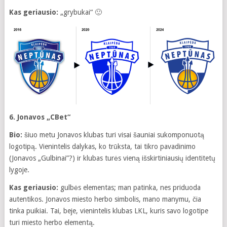
Kas geriausio:
„grybukai“ 🙂
6. Jonavos „CBet“
Bio:
šiuo metu Jonavos klubas turi visai šauniai sukomponuotą
logotipą. Vienintelis dalykas, ko trūksta, tai tikro pavadinimo
(Jonavos „Gulbinai”?) ir klubas turės vieną išskirtiniausių identitetų
lygoje.
Kas geriausio:
gulbės elementas; man patinka, nes priduoda
autentikos. Jonavos miesto herbo simbolis, mano manymu, čia
tinka puikiai. Tai, beje, vienintelis klubas LKL, kuris savo logotipe
turi miesto herbo elementą.