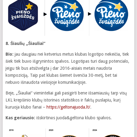
8. Šiaulių „Šiauliai“
Bio:
jau daugiau nei ketverius metus klubas logotipo nekeičia, tiek
šiek tiek buvo išgrynintos spalvos. Logotipas turi daug potencialo,
jeigu tik bus atsižvelgta į dar 2016-aisiais metais naudota
kompoziciją. Taip pat klubas šiemet švenčia 30-metį, bet tai
nebuvo išnaudota viešojoje komunikacijoje.
Beje, „Šiauliai“ vieninteliai gali pasigirti bene išsamiausių tarp visų
LKL krepšinio klubų istorinės statistikos ir faktų puslapiu, kurį
kuruoja klubo fanai –
https://geltonajuoda.lt/
.
Kas geriausio:
išskirtinės juoda&geltona klubo spalvos.