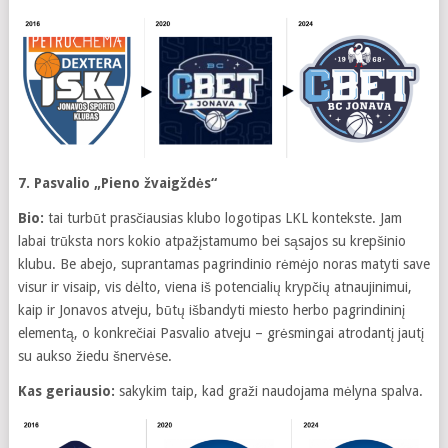
7. Pasvalio „Pieno žvaigždės“
Bio:
tai turbūt prasčiausias klubo logotipas LKL kontekste. Jam
labai trūksta nors kokio atpažįstamumo bei sąsajos su krepšinio
klubu. Be abejo, suprantamas pagrindinio rėmėjo noras matyti save
visur ir visaip, vis dėlto, viena iš potencialių krypčių atnaujinimui,
kaip ir Jonavos atveju, būtų išbandyti miesto herbo pagrindininį
elementą, o konkrečiai Pasvalio atveju – grėsmingai atrodantį jautį
su aukso žiedu šnervėse.
Kas geriausio:
sakykim taip, kad graži naudojama mėlyna spalva.