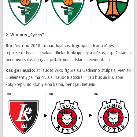
2. Vilniaus „Rytas“
Bio:
šis, nuo 2018 m. naudojamas, logotipas atrodo išties
reprezentatyviai ir puikiai atlieka funkciją – yra aiškus, atpažįstamas
bei universalus (lengvai pritaikomas atskirais elementais).
Kas geriausio:
stilizuoto vilko figūra su Gedimino stulpais, Vien tik
šį elementą galima drąsiai naudoti atskirai ir jau bus aišku, apie
kokį krepšinio klubą eina kalba, bent jau lietuviui.