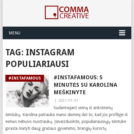
MENU
TAG:
INSTAGRAM
POPULIARIAUSI
#INSTAFAMOUS: 5
#INSTAFAMOUS
MINUTĖS SU KAROLINA
MEŠKINYTE
|
2021-01-31
Sudarinėjant vieną iš ankstesnių
šimtukų, Karolina patraukė mano dėmesį dėl to, kad jos profilyje iš
esmės nebuvo nuotraukų. Įsivaizduokite, populiariausiųjų šimtuke
įprasta matyti daug gražaus gyvenimo, brangių kurortų