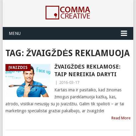
MENU
TAG:
ŽVAIGŽDĖS REKLAMUOJA
ŽVAIGŽDĖS REKLAMOSE:
ĮVAIZDIS
TAIP NEREIKIA DARYTI
|
2016-03-17
Kartais ima ir pasitaiko, kad žinomas
žmogus pareklamuoja kažką, kas,
atrodo, visiškai nesusiję su jo įvaizdžiu. Galim tik spėlioti – ar tai
marketingo specialistai gražiai pakalbėjo, ar žvaigždei
Read More